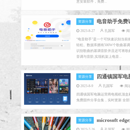
意安装软件，免费...
电音助手免费试
资源分享
2023-8-27
孔国军
阅
“电音助手”是一个可快速识别当
轻松。数据库拥有500W个歌曲
识别歌曲的基调音阶并且还可将歌
音调与音阶,实现机架上电音...
四通镇国军电
资源分享
2023-8-9
孔国军
阅读
四通镇国军电脑运营商电视机顶盒刷机免
免费固件分享合集，实时更新 全部实测 目
microsoft
资源分享
2023-7-26
孔国军
阅