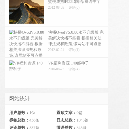
蜜桃成熟时33D国语/粤语中字
2012-08-03
评论(0)
快播QvodV5.0.80永不升级版,完
美解决快播不能看 根据相关法
律法规和政策,该网站不可点播
2012-02-24
评论(1)
VR福利资源 140部种子
2016-08-23
评论(4)
网站统计
用户总数：
1位
置顶文章：
0篇
标签总数：
438条
日志总数：
1043篇
评论总数：
537条
微语总数：
345条