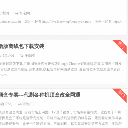
阅读(9)
评论(0)
top/huyayqk.m3u 虎牙一起看 https://live.freetv.top/douyuyqk.m3u 斗鱼一起看 https:/...
热门
新版离线包下载安装
读(1875)
评论(0)
me浏览器最新版下载.谷歌浏览器官方正式版Google Chrome浏览器稳定版,采用自主研发
欢迎的谷歌浏览器电脑版,追求速度,隐私安全的网络浏览器. 最新谷歌浏览器离线包直达→
me/?s...
热门
顶盒专卖---代刷各种机顶盒改全网通
读(1768)
评论(0)
种机顶盒改全网通 目前市场上闲置IPTV盒子很多，市场保有量很大，这些盒子不刷
原因是盒子系统是运营商定制，开机后连接到运营商的服务器，需要验证账号等各
无法验证账号，盒子卡在验证界面。所谓刷机，其实就是安装第三方桌面，实现任