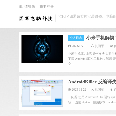
Hi, 请登录
我要注册
淮阳区四通镇监控安装维修、电脑
小米手机解锁 
个人日志
2023-12-13
孔国军
阅
小米手机 BL 上锁操作方法 1. 将手
下载 Android SDK 工具包，解压
空...
AndroidKiller
2023-11-22
孔国军
阅
1. 问题 使用 Android Kill
容： 当前 Apktool 使用版本：android 2.