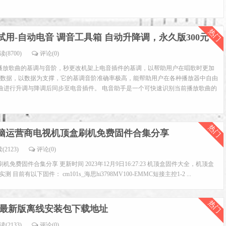
热门
用-自动电音 调音工具箱 自动升降调，永久版300元
读(8700)
评论(0)
前播放歌曲的基调与音阶，秒更改机架上电音插件的基调，以帮助用户在唱歌时更加
基调数据，以数据为支撑，它的基调音阶准确率极高，能帮助用户在各种播放器中自由
曲进行升调与降调后同步至电音插件。 电音助手是一个可快速识别当前播放歌曲的
热门
脑运营商电视机顶盒刷机免费固件合集分享
(2123)
评论(0)
费固件合集分享 更新时间 2023年12月9日16:27:23 机顶盒固件大全，机顶盒
前有以下固件： cm101s_海思hi3798MV100-EMMC短接主控1-2 ...
热门
 edge最新版离线安装包下载地址
读(2133)
评论(0)