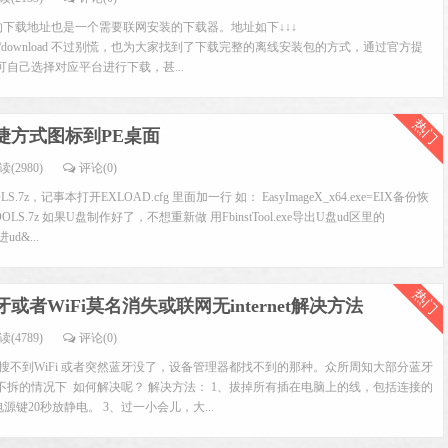
官网的下载地址也是一个需要联网安装的下载器。地址如下↓↓↓
om/zh-cn/edge/download 不过别慌，也为大家找到了下载完整的离线安装包的方式，通过官方提
自己选择对应平台进行下载，甚...
热门
捷方式图标到PE桌面
读(2980)
评论(0)
.7z，记事本打开EXLOAD.cfg 里面加一行 如： EasyImageX_x64.exe=EIX备份恢
ETOOLS.7z 如果U盘制作好了，不想重新做 用FbinstTool.exe导出U盘ud区里的
d&...
热门
或者WiFi莫名消失或联网无internet解决方法
读(4789)
评论(0)
搜不到WiFi 或者突然蓝牙没了，设备管理器都找不到的那种。众所周知大部分蓝牙
人不拆的情况下 如何解决呢？ 解决方法： 1、拔掉所有插在电脑上的线，包括连接的
键20秒放静电。 3、过一小会儿，大...