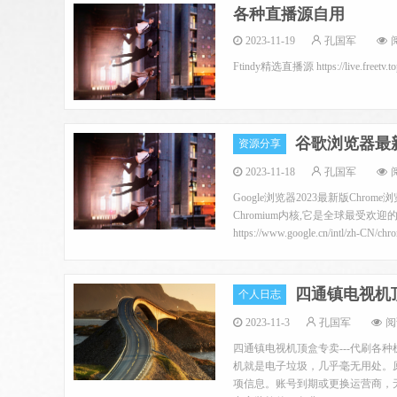
各种直播源自用
2023-11-19
孔国军
Ftindy精选直播源 https://live.freetv.
谷歌浏览器最
资源分享
2023-11-18
孔国军
阅
Google浏览器2023最新版Chro
Chromium内核,它是全球最受
https://www.google.cn/intl/zh-CN/chro
四通镇电视机
个人日志
2023-11-3
孔国军
阅
四通镇电视机顶盒专卖---代刷各
机就是电子垃圾，几乎毫无用处。
项信息。账号到期或更换运营商，