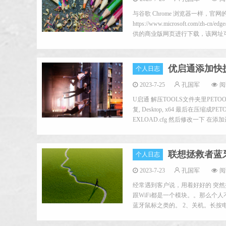
与谷歌 Chrome 浏览器一样，
https://www.microsoft.c
供的商业版网页进行下载，该网址可
优启通添加快
个人日志
2023-7-25
孔国军
阅
U启通 解压TOOLS文件夹里PETOOLS
复, Desktop, x64 最后在压缩成P
EXLOAD.cfg 然后修改一下 在添加进u
联想拯救者蓝牙
个人日志
2023-7-23
孔国军
阅
经常遇到客户说，用着好好的 突然
跟WiFi都是一个模块。。那么个
蓝牙鼠标之类的。 2、关机。长按电源