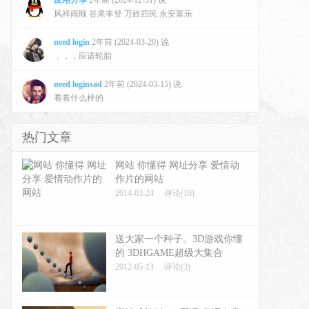
应用分享
2年前 (2024-12-31) 说
风祥雨顺 谷果丰登 万姓四民 永安富乐
need login
2年前 (2024-03-20) 说
，，，应诺轮胎
need loginsad
2年前 (2024-03-15) 说
看看什么样的
热门文章
网站 你懂得 网址分享 爱情动
作片的网站
2014-03-24
评论(10)
送大家一个种子。3D游戏你懂
的 3DHGAME超级大集合
2012-05-13
评论(3)