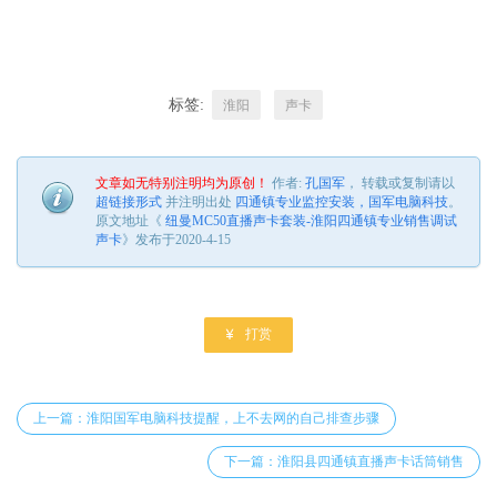
标签:
淮阳
声卡
文章如无特别注明均为原创！
作者:
孔国军
， 转载或复制请以
超链接形式
并注明出处
四通镇专业监控安装，国军电脑科技
。
原文地址《
纽曼MC50直播声卡套装-淮阳四通镇专业销售调试
声卡
》发布于2020-4-15

打赏
上一篇：淮阳国军电脑科技提醒，上不去网的自己排查步骤
下一篇：淮阳县四通镇直播声卡话筒销售