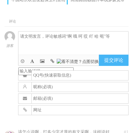
行动
倍增教程
评论
游客
提交评论
#1
该怎么说啊，打多少字才显的有文采啊，这样说好