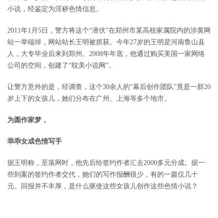
小说，经鉴定为淫秽色情信息。
2011年1月5日，警方将这个“潜伏”在郑州市某高校家属院内的涉黄网
站一举端掉，网站站长王明被抓获。今年27岁的王明是河南鲁山县
人，大专毕业后来到郑州。2008年年底，他通过购买美国一家网络
公司的空间，创建了“耽美小说网”。
让警方意外的是，经调查，这个30余人的“幕后创作团队”竟是一群20
岁上下的女孩儿，她们分布在广州、上海等多个地市。
为圆作家梦，
乖乖女成色情写手
据王明称，至落网时，他先后给签约作者汇去2000多元分成。据一
些到案的签约作者交代，她们的写作报酬很少，有的一篇仅几十
元。回报并不丰厚，是什么驱使这些女孩儿创作这些色情小说？