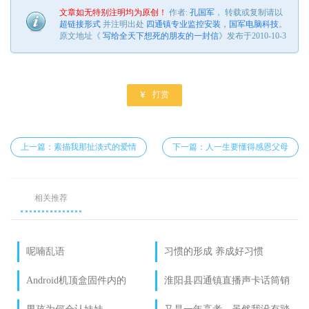
文章如无特别注明均为原创！
作者:
孔国军
， 转载或复制请以
超链接形式
并注明出处
四通镇专业监控安装，国军电脑科技
。
原文地址《
写给全天下想死的朋友的一封信
》发布于2010-10-3

打赏
上一篇：素描我那扯淡式的爱情
下一篇：人一生要懂得感恩父母
相关推荐
呢喃乱语
习惯的形成 养成好习惯
Android机顶盒固件内的
淮阳县四通镇直播声卡话筒销
build.prop参数详解 --改机顶盒
售