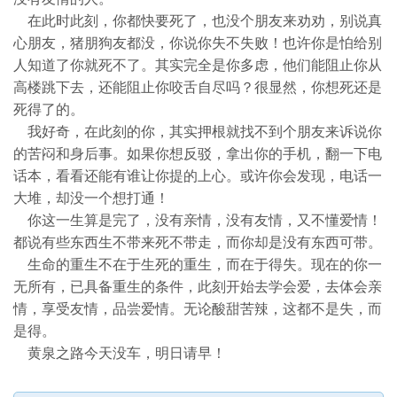
在此时此刻，你都快要死了，也没个朋友来劝劝，别说真
心朋友，猪朋狗友都没，你说你失不失败！也许你是怕给别
人知道了你就死不了。其实完全是你多虑，他们能阻止你从
高楼跳下去，还能阻止你咬舌自尽吗？很显然，你想死还是
死得了的。
我好奇，在此刻的你，其实押根就找不到个朋友来诉说你
的苦闷和身后事。如果你想反驳，拿出你的手机，翻一下电
话本，看看还能有谁让你提的上心。或许你会发现，电话一
大堆，却没一个想打通！
你这一生算是完了，没有亲情，没有友情，又不懂爱情！
都说有些东西生不带来死不带走，而你却是没有东西可带。
生命的重生不在于生死的重生，而在于得失。现在的你一
无所有，已具备重生的条件，此刻开始去学会爱，去体会亲
情，享受友情，品尝爱情。无论酸甜苦辣，这都不是失，而
是得。
黄泉之路今天没车，明日请早！