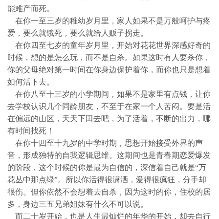
能难产而死。
在你一至三岁的稚幼岁月里，家人如果不是万般呵护与疼
爱，要么就饿死，要么就给人贩子拐走。
在你四至七岁的童年岁月里，开始对花花世界深感好奇的
时候，想的是怎么玩，而不是自杀。如果这时有人要杀你，
你的父母绝对第一时间在你身边保护着你，而你也只是想着
如何活下去。
在你八至十三岁的小学期间，如果不是家里有点钱，让你
去学校认识几个同龄朋友，不至于在家一个人苦闷。要是活
在偏远的山区，天天下田去吧，为了活着，不断的出力，哪
有时间找死！
在你十四至十九岁的中学时期，思想开始接受外界的声
音，形成独特的自我逻辑思维。这期间也是青春期恋爱爆发
的阶段，这个时候的你是最为自信的，深信着自己就是“万
花丛中那点绿”。所以你活得很潇洒，爱得很疯狂，分手却
很伤。但你依然不会想着去自杀，因为这时的你，住校的居
多，身边三五兄弟姐妹有什么不可以说。
而二十岁开始，也是人生最灿烂的年华的开始，却去自行