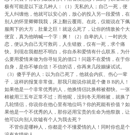
极有可能是以下这几种人：（1）无私的人；自己一死，便
无人纠缠他，他就可以安心的，放心的投入另一段爱情，在
别人的怀里卿卿我我，床上翻云覆雨。在此，仅能说在下佩
服阁下的大方，肚量之巨！就这么死了，让你的情敌捡个大
便宜，真为他呐喊一个字：爽！（2）自卑的人：一时的失
恋，便认为自己无可救药，人生错败，仅有一死，求个痛
快。到现在我都想不明白，你自杀和爱情有什么联系，为什
么要用爱情来做为你寻短见的借口！问题不在爱情，在于你
自身，是你不够自信！不信的话，你再来几段姻缘试试。
（3）傻乎乎的人：以为自己死了，他就会内疚、伤心一辈
子，这样的报复非常值。那我只能说你就是个傻 B B的人！
如果他是一个非常优秀的人，他换情侣比换棉被都快。一张
棉被用三五年正常不过；而他呢，没到冬天用棉被，就换了
几轮情侣，你说你在他心里有地位吗？你的死能有价值？如
果他是一个不优秀的人，那你还用宝贵的生命为他祭旗，让
他可以向别人吹嘘有个人为我去死？
不管你是哪种人，你都是个不懂爱情的人！同时你也是个
没有友情的人。