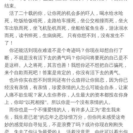
结束。
活了二十载的你，让你死的机会多的吓人，喝水给水呛
死，吃饭给饭啃死，走路给车撞死，坐公交相撞而死，坐火
车出轨而死，坐飞机坠机而死，坐船给鲨鱼生吞，游泳溺水
而死，读书悴死，生病病死。 只有你想不到，没有发生不
了！
你还能活到现在难道不是个奇迹吗？你现在却想自行了
断，不就是没有活下去的勇气吗？你问问将要死的自己是不
是这样。人之将死，其言也善！我想你还不想把自己骗死，
来个自欺而死吧！答案是肯定的，你没有活下去的勇气。
也许你实在想不到世间还有什么值得让你留恋，因为你已
经没有亲情，有亲情，珍爱亲情的人怎么可能会自杀，让家
人痛不欲生呢？家人生你养你，人生最大的资本都投在你身
上，你却“以死相报”。所以你是一个没有亲情的人。
而你也是一个不懂爱情的人，有许多人正为“君生我未
生，我生君已老”的忘年之恋珍惜万分，但你尚未感受这奇
妙的感觉却自寻短见，不是浪费了吗？或许你现在刚刚失
恋，失去了你认为最爱的人，活着没意思，由此可以看出你