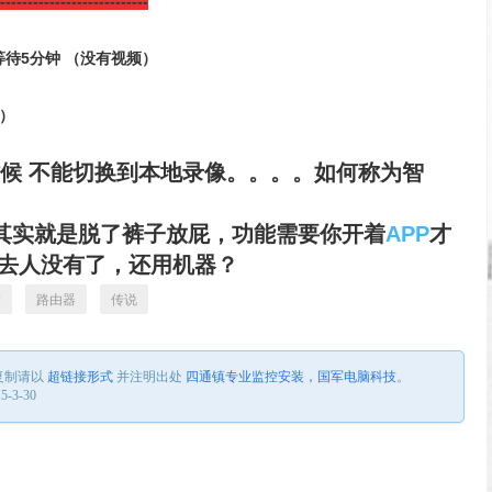
---------------------------
等待5分钟 （没有视频）
频）
时候 不能切换到本地录像。。。。如何称为智
其实就是脱了裤子放屁，功能需要你开着
APP
才
进去人没有了，还用机器？
P
路由器
传说
复制请以
超链接形式
并注明出处
四通镇专业监控安装，国军电脑科技
。
-3-30