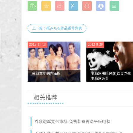







上一篇：桜みちる作品番号列表
2012-11-13
2012-8-29
摧毁童年的内涵图
电脑族用眼保健 饮食养生
电脑族必看
相关推荐
谷歌进军宽带市场 免初装费再送平板电脑