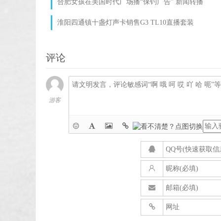
合肥女孩在美国时代广场播“保钓广告” 新闻转播
淮阳四通镇十盏灯声卡销售G3 TL10直播套装
评论
游客