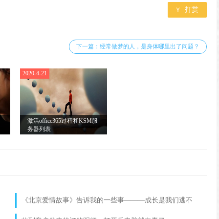

打赏
下一篇：经常做梦的人，是身体哪里出了问题？
2020-4-21
激活office365过程和KSM服
务器列表
《北京爱情故事》告诉我的一些事———成长是我们逃不
过的“劫难”