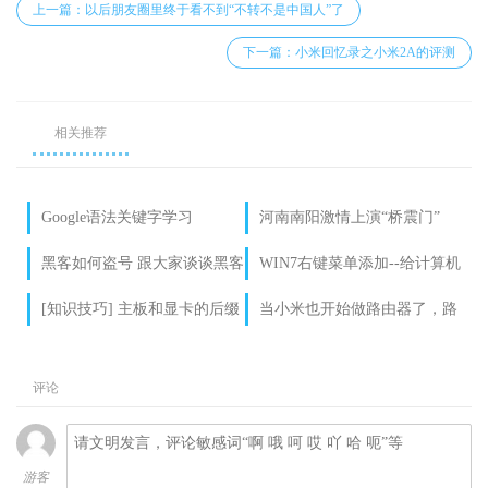
上一篇：以后朋友圈里终于看不到“不转不是中国人”了
下一篇：小米回忆录之小米2A的评测
相关推荐
Google语法关键字学习
河南南阳激情上演“桥震门”
黑客如何盗号 跟大家谈谈黑客
WIN7右键菜单添加--给计算机
盗号的方法 另外端正大家对黑
右键添加设备管理器
[知识技巧] 主板和显卡的后缀
当小米也开始做路由器了，路
客的看法
名简介
由也有市场啊
评论
游客