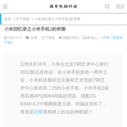
首页
»
天下杂侃
» 小米回忆录之小米手机2的评测
小米回忆录之小米手机2的评测
2016-4-11
分类：
天下杂侃
阅读(4565)
评论(1)
[卡得一笔暂时
不搞]
12年8月16号，小米在北京798艺术中心举行
2012新品发布会，在小米手机发布一周年之
后，小米科技重回北京最有艺术范的798艺
术中心发布第二代的小米手机。小米手机2采
用高通APQ8064四核处理器，搭配2G
RAM+4.3寸视网膜显示屏。时隔近四年了，
有谁还
记得
里程碑上的这款神机呢？