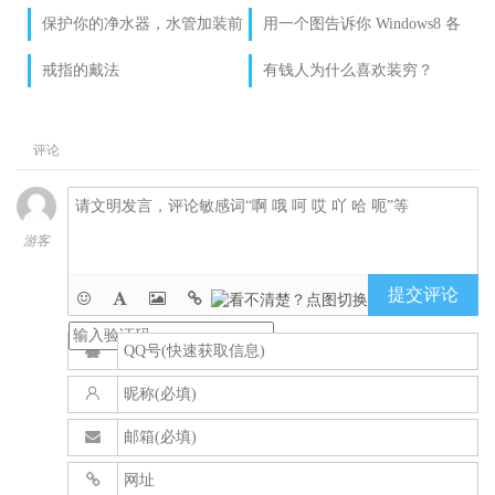
伤
潮罢工，或被雷“劈”？
保护你的净水器，水管加装前
用一个图告诉你 Windows8 各
置过滤棉
版本区别详解【核心版、Pro专
戒指的戴法
有钱人为什么喜欢装穷？
业版、Enterprise企业版、RT
版】
评论
游客
提交评论