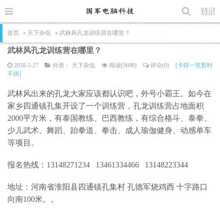
首页
»
天下杂侃
» 武林风孔龙训练营在哪里？
武林风孔龙训练营在哪里？
2018-5-27
分类：
天下杂侃
阅读(5698)
评论(0)
[卡得一笔暂时
不搞]
武林风出来的孔龙大家应该都认识吧，外号小霸王。如今在
家乡四通镇孔集开设了一个训练营，孔龙训练营占地面积
2000平方米，
有泰国教练、巴西教练，有综合格斗、泰拳、
少儿武术、舞蹈、跆拳道、拳击、成人瑜伽健身、动感单车
等项目。
报名热线：13148271234 13461334466 13148223344
地址：河南省淮阳县四通镇孔集村 孔德军烧鸡西 十字路口
向南100米。。