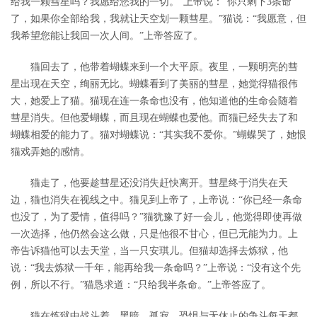
给我一颗彗星吗？我愿给您我的一切。”上帝说：“你只剩下3条命
了，如果你全部给我，我就让天空划一颗彗星。”猫说：“我愿意，但
我希望您能让我回一次人间。”上帝答应了。
猫回去了，他带着蝴蝶来到一个大平原。夜里，一颗明亮的彗
星出现在天空，绚丽无比。蝴蝶看到了美丽的彗星，她觉得猫很伟
大，她爱上了猫。猫现在连一条命也没有，他知道他的生命会随着
彗星消失。但他爱蝴蝶，而且现在蝴蝶也爱他。而猫已经失去了和
蝴蝶相爱的能力了。猫对蝴蝶说：“其实我不爱你。”蝴蝶哭了，她恨
猫戏弄她的感情。
猫走了，他要趁彗星还没消失赶快离开。彗星终于消失在天
边，猫也消失在视线之中。猫见到上帝了，上帝说：“你已经一条命
也没了，为了爱情，值得吗？”猫犹豫了好一会儿，他觉得即使再做
一次选择，他仍然会这么做，只是他很不甘心，但已无能为力。上
帝告诉猫他可以去天堂，当一只安琪儿。但猫却选择去炼狱，他
说：“我去炼狱一千年，能再给我一条命吗？”上帝说：“没有这个先
例，所以不行。”猫恳求道：“只给我半条命。”上帝答应了。
猫在炼狱中战斗着，黑暗、孤寂、恐惧与无休止的争斗每天都