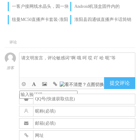
他的道理
一客户接网线水晶头，因一块
Android机顶盒固件内的
钱跑别处再问价
build.prop参数详解 --改机顶盒
纽曼MC50直播声卡套装-淮阳
淮阳县四通镇直播声卡话筒销
设备名称
四通镇专业销售调试声卡
售
评论
游客
提交评论