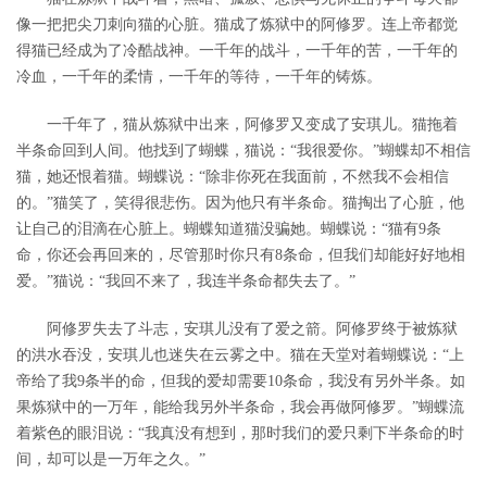
像一把把尖刀刺向猫的心脏。猫成了炼狱中的阿修罗。连上帝都觉
得猫已经成为了冷酷战神。一千年的战斗，一千年的苦，一千年的
冷血，一千年的柔情，一千年的等待，一千年的铸炼。
一千年了，猫从炼狱中出来，阿修罗又变成了安琪儿。猫拖着
半条命回到人间。他找到了蝴蝶，猫说：“我很爱你。”蝴蝶却不相信
猫，她还恨着猫。蝴蝶说：“除非你死在我面前，不然我不会相信
的。”猫笑了，笑得很悲伤。因为他只有半条命。猫掏出了心脏，他
让自己的泪滴在心脏上。蝴蝶知道猫没骗她。蝴蝶说：“猫有9条
命，你还会再回来的，尽管那时你只有8条命，但我们却能好好地相
爱。”猫说：“我回不来了，我连半条命都失去了。”
阿修罗失去了斗志，安琪儿没有了爱之箭。阿修罗终于被炼狱
的洪水吞没，安琪儿也迷失在云雾之中。猫在天堂对着蝴蝶说：“上
帝给了我9条半的命，但我的爱却需要10条命，我没有另外半条。如
果炼狱中的一万年，能给我另外半条命，我会再做阿修罗。”蝴蝶流
着紫色的眼泪说：“我真没有想到，那时我们的爱只剩下半条命的时
间，却可以是一万年之久。”