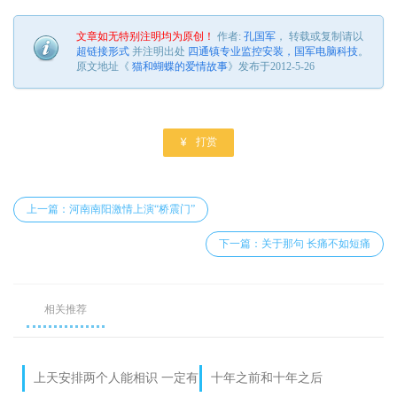
文章如无特别注明均为原创！
作者:
孔国军
， 转载或复制请以
超链接形式
并注明出处
四通镇专业监控安装，国军电脑科技
。
原文地址《
猫和蝴蝶的爱情故事
》发布于2012-5-26

打赏
上一篇：河南南阳激情上演“桥震门”
下一篇：关于那句 长痛不如短痛
相关推荐
上天安排两个人能相识 一定有
十年之前和十年之后