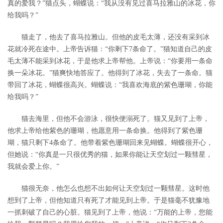
真的爱我？”猫点头，蝴蝶说：“我从没有见过喜马拉雅山的冰花，你
给我吗？”
猫走了，他去了喜马拉雅山。但他的皮毛太薄，还没有采到冰
花就冷死在途中。上帝告诉猫：“你剩下7条命了。”猫知道自己的皮
毛太薄不能采到冰花，于是他求上帝帮他。上帝说：“你要用一条命
换一朵冰花。”猫爽快地答应了。他得到了冰花，失去了一条命。猫
带回了冰花，蝴蝶很高兴。蝴蝶说：“我喜欢海底的紫色珊瑚，你能
给我吗？”
猫去海里，但他不会游泳，很快便溺死了。猫又见到了上帝，
他求上帝给他紫色的珊瑚，他愿意用一条命换。他得到了紫色珊
瑚，猫只剩下4条命了。他带着紫色珊瑚回来见蝴蝶。蝴蝶很开心，
但她说：“你真是一只很优秀的猫，如果你能让天空划过一颗彗星，
我就会爱上你。”
猫很无奈，他怎么也想不出如何让天空划过一颗彗星。这时他
想到了上帝，但他知道只有死了才能见到上帝。于是猫毫不犹豫地
一抓刺破了自己的心脏。猫见到了上帝，他说：“万能的上帝，您能