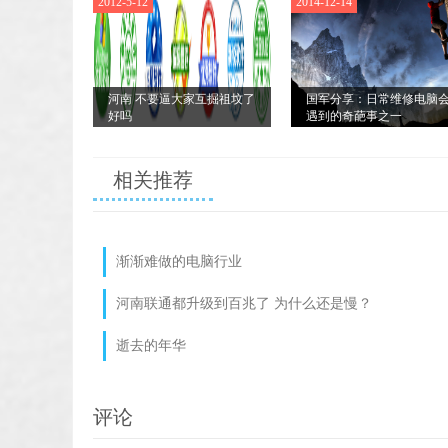
2012-5-12
2014-12-14
河南 不要逼大家互掘祖坟了
国军分享：日常维修电脑
好吗
遇到的奇葩事之一
相关推荐
渐渐难做的电脑行业
河南联通都升级到百兆了 为什么还是慢？
逝去的年华
评论