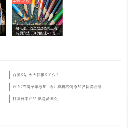
2020-10-30
会
绑电池天线歪放这些网上流
传的方法，真的能让wifi更
快？
百度K站 今天你被K了么？
WIN7右键菜单添加--给计算机右键添加设备管理器
打砸日本产品 就是爱国么