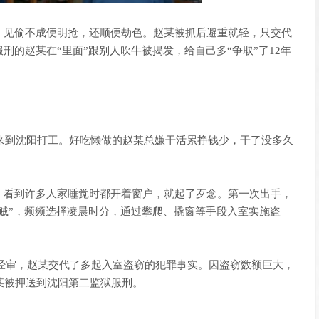
，见偷不成便明抢，还顺便劫色。赵某被抓后避重就轻，只交代
的赵某在“里面”跟别人吹牛被揭发，给自己多“争取”了12年
来到沈阳打工。好吃懒做的赵某总嫌干活累挣钱少，干了没多久
看到许多人家睡觉时都开着窗户，就起了歹念。第一次出手，
贼”，频频选择凌晨时分，通过攀爬、撬窗等手段入室实施盗
经审，赵某交代了多起入室盗窃的犯罪事实。因盗窃数额巨大，
某被押送到沈阳第二监狱服刑。