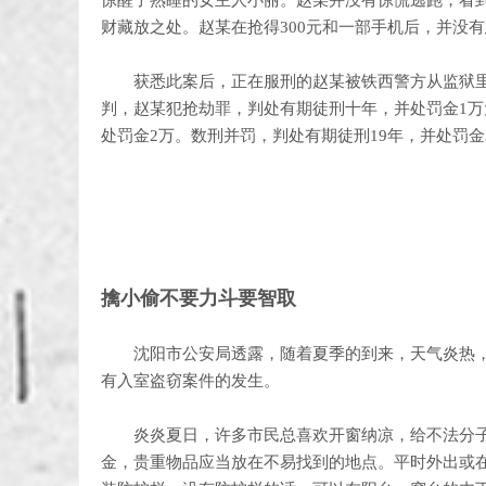
惊醒了熟睡的女主人小丽。赵某并没有惊慌逃跑，看
财藏放之处。赵某在抢得300元和一部手机后，并没
获悉此案后，正在服刑的赵某被铁西警方从监狱里押
判，赵某犯抢劫罪，判处有期徒刑十年，并处罚金1万
处罚金2万。数刑并罚，判处有期徒刑19年，并处罚金
擒小偷不要力斗要智取
沈阳市公安局透露，随着夏季的到来，天气炎热，
有入室盗窃案件的发生。
炎炎夏日，许多市民总喜欢开窗纳凉，给不法分子
金，贵重物品应当放在不易找到的地点。平时外出或