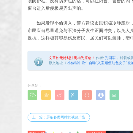
装防护栏。没有防护栏的话，可以在阳台、窗台的内
窗台进入后便极易弄出声响。
如果发现小偷进入，警方建议市民积极冷静应对，
市民应当尽量避免与不法分子发生正面冲突，以免人
反抗，这样极其容易伤及市民。居民们可以装睡，暗
文章如无特别注明均为原创！
作者:
孔国军
， 转载或
原文地址《
小偷狱中吹牛自曝“入室顺便劫色女子”被加
分享到：







上一篇：屏蔽各类网站的视频广告