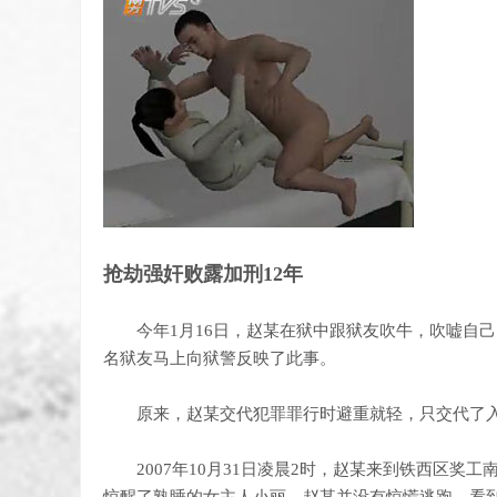
抢劫强奸败露加刑12年
今年1月16日，赵某在狱中跟狱友吹牛，吹嘘自己
名狱友马上向狱警反映了此事。
原来，赵某交代犯罪罪行时避重就轻，只交代了入
2007年10月31日凌晨2时，赵某来到铁西区奖