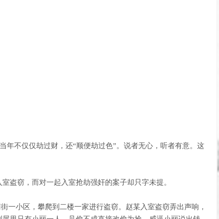
当年不仅仅劫过财，还“顺便劫过色”。说者无心，听者有意。这
室盗窃，而对一起入室抢劫强奸的案子却只字未提。
工南街一小区，攀爬到二楼一家进行盗窃。赵某入室盗窃弄出声响，