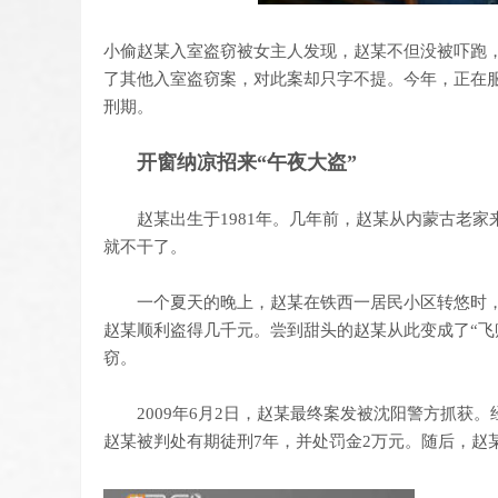
小偷赵某入室盗窃被女主人发现，赵某不但没被吓跑
了其他入室盗窃案，对此案却只字不提。今年，正在服刑
刑期。
开窗纳凉招来“午夜大盗”
赵某出生于1981年。几年前，赵某从内蒙古老家
就不干了。
一个夏天的晚上，赵某在铁西一居民小区转悠时，
赵某顺利盗得几千元。尝到甜头的赵某从此变成了“飞
窃。
2009年6月2日，赵某最终案发被沈阳警方抓获。
赵某被判处有期徒刑7年，并处罚金2万元。随后，赵