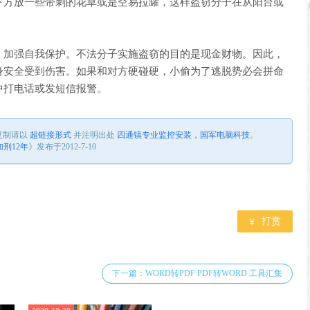
下方放一些带刺的花草或是空易拉罐，这样盗窃分子在从阳台或
加强自我保护。不法分子实施盗窃的目的是现金财物。因此，
身安全受到伤害。如果和对方硬碰硬，小偷为了逃脱势必会拼命
中打电话或发短信报警。
复制请以
超链接形式
并注明出处
四通镇专业监控安装，国军电脑科技
。
刑12年
》发布于2012-7-10

打赏
下一篇：WORD转PDF PDF转WORD 工具汇集