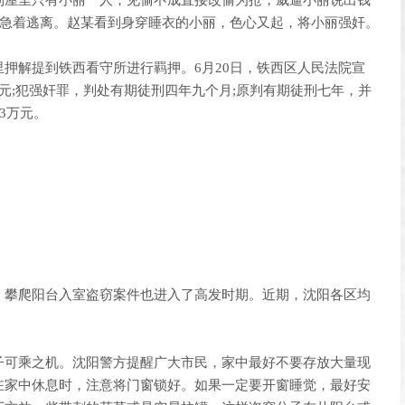
到屋里只有小丽一人，见偷不成直接改偷为抢，威逼小丽说出钱
有急着逃离。赵某看到身穿睡衣的小丽，色心又起，将小丽强奸。
解提到铁西看守所进行羁押。6月20日，铁西区人民法院宣
元;犯强奸罪，判处有期徒刑四年九个月;原判有期徒刑七年，并
3万元。
攀爬阳台入室盗窃案件也进入了高发时期。近期，沈阳各区均
可乘之机。沈阳警方提醒广大市民，家中最好不要存放大量现
在家中休息时，注意将门窗锁好。如果一定要开窗睡觉，最好安