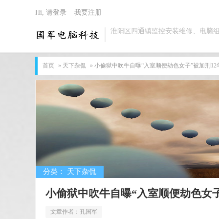
Hi, 请登录
我要注册
淮阳区四通镇监控安装维修、电脑
首页
»
天下杂侃
» 小偷狱中吹牛自曝“入室顺便劫色女子”被加刑12
分类：
天下杂侃
小偷狱中吹牛自曝“入室顺便劫色女子
文章作者：
孔国军