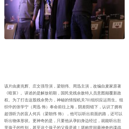
该片由麦兆辉、庄文强导演，梁朝伟、周迅主演，改编自麦家原著
《暗算》。讲述的是解放初期，国民党残余敌特人员意图颠覆新政
权。为了打击这股残余势力，神秘的情报机关701组织应运而生。组
织中的张学宁（周迅 饰）奉命前往上海，阴差阳错下，认识了拥有
超强听力的盲人何兵（梁朝伟 饰），他可以听出前面的路，还可以
听出物体形状。更神奇的是，只要他从孕妇身边经过，就能听出肚
里孩子的性别，甚至这个孩子的父母是谁！堪称世间最神奇的谍战