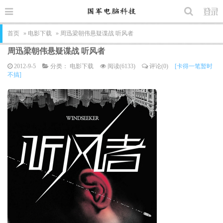
首页
»
电影下载
» 周迅梁朝伟悬疑谍战 听风者
周迅梁朝伟悬疑谍战 听风者
2012-9-5
分类：
电影下载
阅读(6133)
评论(0)
[卡得一笔暂时
不搞]