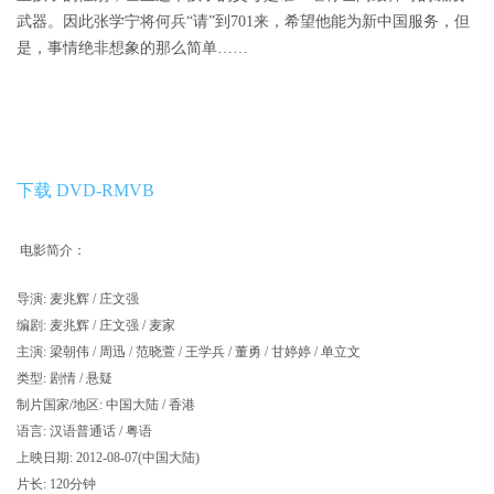
武器。因此张学宁将何兵“请”到701来，希望他能为新中国服务，但
是，事情绝非想象的那么简单……
下载 DVD-RMVB
电影简介：
导演: 麦兆辉 / 庄文强
编剧: 麦兆辉 / 庄文强 / 麦家
主演: 梁朝伟 / 周迅 / 范晓萱 / 王学兵 / 董勇 / 甘婷婷 / 单立文
类型: 剧情 / 悬疑
制片国家/地区: 中国大陆 / 香港
语言: 汉语普通话 / 粤语
上映日期: 2012-08-07(中国大陆)
片长: 120分钟