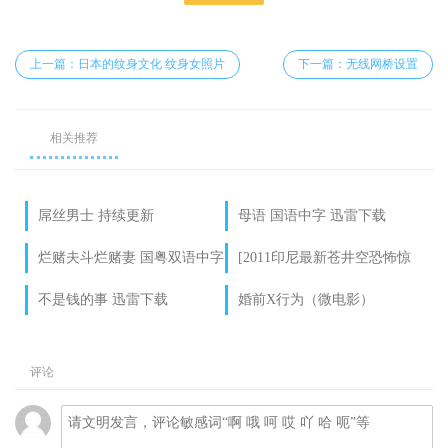
上一篇：日本的纹身文化 纹身女照片
下一篇：无线网桥设置
相关推荐
屌丝男士 持续更新
母语 国语中字 迅雷下载
烂赌夫斗烂赌妻 国粤双语中字
[2011印尼最新苍井空恐怖惊
迅雷下载
悚][邪恶护士2][DVD][中文字
不是钱的事 迅雷下载
婚前X行为（微电影）
幕][迅雷下载]
评论