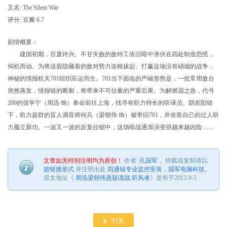
又名: The Silent War
评分: 豆瓣 6.7
剧情概要：
建国初期，百废待兴。不甘失败的敌特工依旧暗中潜伏在四处制造恐慌，
伺机而动。为将这股隐藏着的敌对势力连根拔起、打赢这场没有硝烟的战争，
神秘的情报机关701组织应运而生。701当下面临的严峻形势是，一批常用敌台
突然蒸发，情报链的断裂，将带来不可估量的严重后果。为解燃眉之急，代号
200的张学宁（周迅 饰）奉命前往上海，找寻有听力特长的听译员。阴差阳错
下，听力超群的盲人调音师何兵（梁朝伟 饰）被带回701，并依靠自己的过人听
力履立新功。一波又一波的反复拉锯中，这场暗战逐渐演变得越来越凶险……
文章如无特别注明均为原创！
作者:
孔国军
， 转载或复制请以
超链接形式
并注明出处
四通镇专业监控安装，国军电脑科技
。
原文地址《
周迅梁朝伟悬疑谍战 听风者
》发布于2012-9-5

打赏