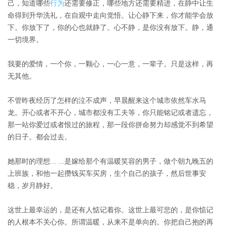
己，知道哪些
行为
还需要修正，哪些地方还需要精进，在静中让生
命得到升华洗礼，在自观中走向觉悟。让心静下来，你才能学会放
下。你放下了，你的心也就静了。心不静，是你没有放下。静，通
一切境界。
我要的爱情，一个你，一颗心，一心一意，一辈子。只是这样，再
无其他。
不管昨夜经历了怎样的泣不成声，早晨醒来这个城市依然车水马
龙。开心或者不开心，城市都没有工夫等，你只能铭记或者遗忘，
那一站你爱过或者恨过的旅程，那一段你拼命努力却感觉不到希望
的日子。都会过去。
她那时的理想... ...是嫁给那个有温暖笑容的男子，做个朝九晚五的
上班族，和他一起攒钱买车买房，生个自己的孩子，然后世事安
稳，岁月静好。
这世上最幸运的，是还有人惦记着你。这世上最可悲的，是你惦记
的人根本不关心你。所谓温暖，从来不是单向的。你把自己抱的再