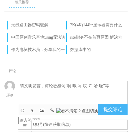
相关推荐
无线路由器密码破解
2K(4K)144hz显示器需要什么
显卡来带？怕显卡带不动？
中国原创音乐基地5sing无法访
site指令不在首页原因 解决方
问 域名被clientHold
法
作为电脑技术员，分享我的一
数据库中的
次偷情经历第五章
information_schema
评论
游客
提交评论