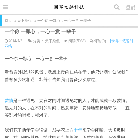
首页
»
天下杂侃
» 一个你 一颗心，一心一意 一辈子
一个你 一颗心，一心一意 一辈子
2014-5-31
分类：
天下杂侃
阅读(5088)
评论(0)
[卡得一笔暂时
不搞]
一个你 一颗心，一心一意 一辈子
看着窗外掠过的风景，我想上帝的仁慈在于，他只让我们知晓我们
曾有多少次相遇，却并不告知我们曾多少次错过。
爱情
是一种遇见，要在对的时间遇见对的人，才能成就一段爱情。
遇见对的人，在不对的时间，愿意等待，安静地坚持地守候，一直
等到对的时候，就对了。
我们花了两年学会说话，却要花上六
十年
来学会闭嘴。大多数时
候，我们说得越多，彼此的距离却越远，矛盾也越多。在沟通中，