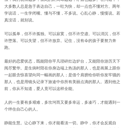
大多数人总是急于表达自己，一吐为快，却一点也不懂对方。两年
学说话，一生学闭嘴。懂与不懂，不多说。心乱心静，慢慢说。若
真没话，就别说。
可以孤单，但不许孤独。可以寂寞，但不许空虚。可以消沉，但不
许堕落。可以失望，但不许放弃。记住，没有伞的孩子要努力奔
跑。
最好的恋爱状态，既能陪你平凡琐碎灶边炉台，又能陪你游历天下
阅尽繁华。是生病时陪在你身边端上热汤的那人，也是画展上跟你
一起眼含惊喜望向同一幅画的那人；是借个肩膀给你听你发牢骚的
那人，也是用镜头记录下旅途中你所有美丽点滴的那人。遇到他之
前，你从不知道，爱人竟可以这样全能。
人的一生要有多艰难，多坎坷而又要多幸运，多凑巧，才能遇到一
个绊住自己心的人。
静能生慧。让心静下来，你才能看淡一切。静中，你才会反观自