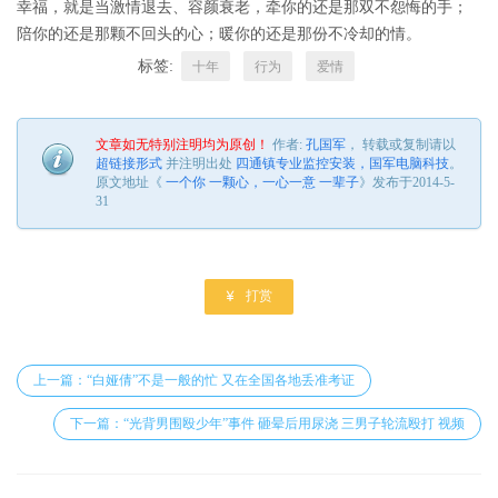
幸福，就是当激情退去、容颜衰老，牵你的还是那双不怨悔的手；
陪你的还是那颗不回头的心；暖你的还是那份不冷却的情。
标签:
十年
行为
爱情
文章如无特别注明均为原创！
作者:
孔国军
， 转载或复制请以
超链接形式
并注明出处
四通镇专业监控安装，国军电脑科技
。
原文地址《
一个你 一颗心，一心一意 一辈子
》发布于2014-5-
31

打赏
上一篇：“白娅倩”不是一般的忙 又在全国各地丢准考证
下一篇：“光背男围殴少年”事件 砸晕后用尿浇 三男子轮流殴打 视频