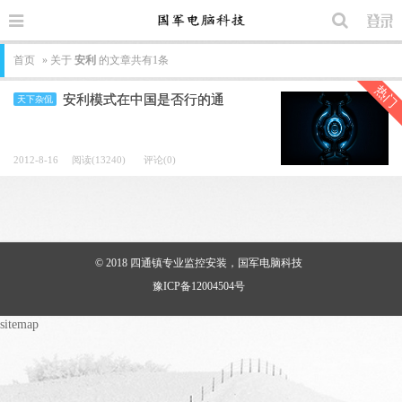
首页
» 关于
安利
的文章共有1条
热门
安利模式在中国是否行的通
天下杂侃
2012-8-16
阅读(13240)
评论(0)
© 2018
四通镇专业监控安装，国军电脑科技
豫ICP备12004504号
sitemap