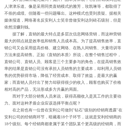
人津津乐道。像是采用同类直销模式的雅芳，玫凯琳等，都取得了
不俗的成绩。但随着一些问题曝出。这种模式也受到质疑。据相关
媒体报道，网络著名反安利人士笑非曾做安利达到砖石级别，但是
依然没赚到钱。
据了解，直销的最大特点是多层次信息网络营销，而这种营销
最大的弱点就是效率低和销售人员成本高。为了提高销售效率，直
销公司又会采用提高价格、建立网络、在熟人间销售、大量培训等
方法来提高销售。正如《直销的本质》所说，在整个销售过程中，
直销公司、直销人员、顾客是三个主要参与的角色，在提高销售效
率的结果是直销公司没有承担人员销售的主要成本，却利用人员销
售的优势获得市场，降低了经营成本、取得了效益，是最大的赢
家；而直销人员付出了努力却获得很少的收入，顾客也购买了价格
相对高的产品，无法形成多方共赢的局面。
而对于大部分销售人员来说，获得高额收入是其工作的主要动
力。面对这种矛盾企业应该选择平衡点呢？
在之前也有一位曾在安利公司做到"钻石"级别的经销商透露"在
安利公司的经销商环节，暗藏着18个子环节，这就是安利经销商的
18个级别。每个经销商都隶属于某个团队某个更高级的经销商，而