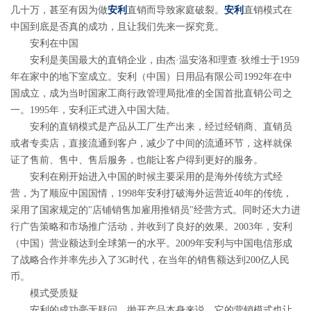
几十万，甚至有因为做
安利
直销而导致家庭破裂。
安利
直销模式在
中国到底是否真的成功，且让我们先来一探究竟。
安利在中国
安利是美国最大的直销企业，由杰·温安洛和理查·狄维士于1959
年在家中的地下室成立。安利（中国）日用品有限公司1992年在中
国成立，成为当时国家工商行政管理局批准的全国首批直销公司之
一。1995年，安利正式进入中国大陆。
安利的直销模式是产品从工厂生产出来，经过经销商、直销员
或者专卖店，直接流通到客户，减少了中间的流通环节，这样就保
证了售前、售中、售后服务，也能让客户得到更好的服务。
安利在刚开始进入中国的时候主要采用的是海外传统方式经
营，为了顺应中国国情，1998年安利打破海外运营近40年的传统，
采用了国家规定的"店铺销售加雇用推销员"经营方式。同时还大力进
行广告策略和市场推广活动，并收到了良好的效果。2003年，安利
（中国）营业额达到全球第一的水平。2009年安利与中国电信形成
了战略合作并率先步入了3G时代，在当年的销售额达到200亿人民
币。
模式受质疑
安利的成功毫无疑问，抛开产品本身来说，它的营销模式也让