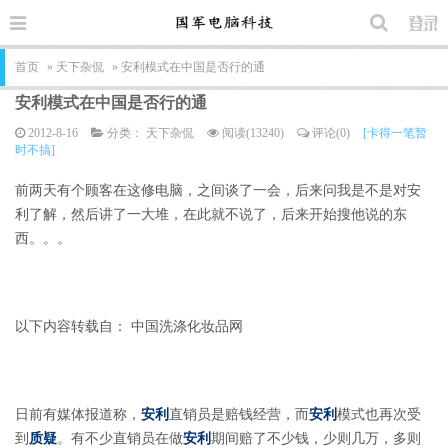
首页
»
天下杂侃
» 安利模式在中国是否行的通
安利模式在中国是否行的通
2012-8-16
分类：
天下杂侃
阅读(13240)
评论(0)
[卡得一笔暂
时不搞]
前两天有个顾客在这修电脑，之间谈了一会，后来问我是不是对安
利了解，然后讲了一大堆，在此就不说了，后来开始搜他说的东
西。。。
以下内容转载自： 中国洗涤化妆品网
日前有媒体报道称，
安利
直销员是赔钱经营，而
安利
模式也再次受
到
质疑
。有不少直销员在做
安利
期间赔了不少钱，少则几万，多则