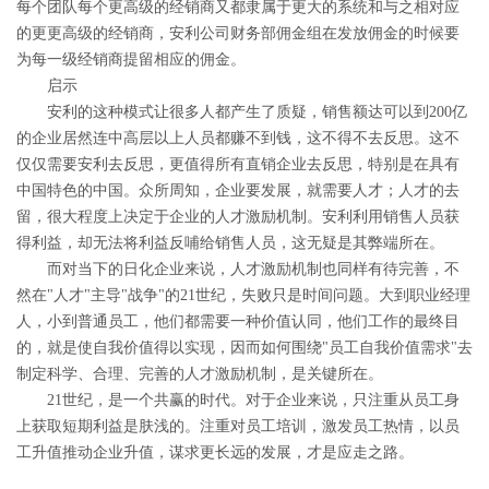
每个团队每个更高级的经销商又都隶属于更大的系统和与之相对应
的更更高级的经销商，安利公司财务部佣金组在发放佣金的时候要
为每一级经销商提留相应的佣金。
启示
安利的这种模式让很多人都产生了质疑，销售额达可以到200亿
的企业居然连中高层以上人员都赚不到钱，这不得不去反思。这不
仅仅需要安利去反思，更值得所有直销企业去反思，特别是在具有
中国特色的中国。众所周知，企业要发展，就需要人才；人才的去
留，很大程度上决定于企业的人才激励机制。安利利用销售人员获
得利益，却无法将利益反哺给销售人员，这无疑是其弊端所在。
而对当下的日化企业来说，人才激励机制也同样有待完善，不
然在"人才"主导"战争"的21世纪，失败只是时间问题。大到职业经理
人，小到普通员工，他们都需要一种价值认同，他们工作的最终目
的，就是使自我价值得以实现，因而如何围绕"员工自我价值需求"去
制定科学、合理、完善的人才激励机制，是关键所在。
21世纪，是一个共赢的时代。对于企业来说，只注重从员工身
上获取短期利益是肤浅的。注重对员工培训，激发员工热情，以员
工升值推动企业升值，谋求更长远的发展，才是应走之路。