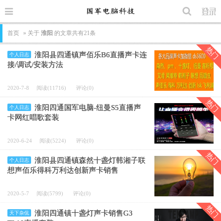
首页
» 关于
淮阳
的文章共有21条
热门
淮阳县四通镇声佰乐B6直播声卡连
个人日志
接/调试/安装方法
2020-7-8
阅读(11716)
评论(0)
热门
淮阳四通国军电脑-纽曼S5直播声
个人日志
卡网红唱歌套装
2020-6-24
阅读(5224)
评论(0)
热门
淮阳县四通镇森然十盏灯韩湘子联
个人日志
想声佰乐得科万利达创新声卡销售
2020-5-7
阅读(5799)
评论(0)
热门
淮阳四通镇十盏灯声卡销售G3
天下杂侃