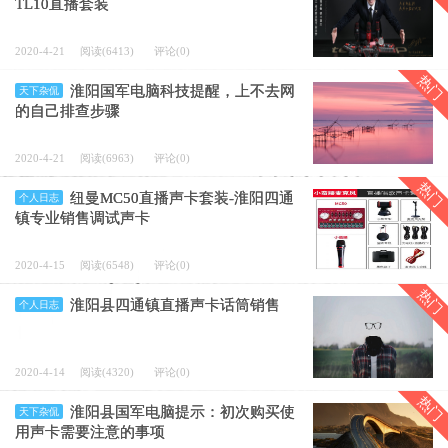
TL10直播套装
2020-4-21
阅读(6413)
评论(0)
热门
淮阳国军电脑科技提醒，上不去网
天下杂侃
的自己排查步骤
2020-4-21
阅读(6963)
评论(0)
热门
纽曼MC50直播声卡套装-淮阳四通
个人日志
镇专业销售调试声卡
2020-4-15
阅读(6548)
评论(0)
热门
淮阳县四通镇直播声卡话筒销售
个人日志
2020-4-14
阅读(4320)
评论(0)
热门
淮阳县国军电脑提示：初次购买使
天下杂侃
用声卡需要注意的事项