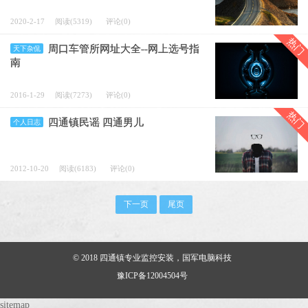
2020-2-17
阅读(5319)
评论(0)
热门
周口车管所网址大全--网上选号指
天下杂侃
南
2016-1-29
阅读(7273)
评论(0)
热门
四通镇民谣 四通男儿
个人日志
2012-10-20
阅读(6183)
评论(0)
下一页
尾页
© 2018
四通镇专业监控安装，国军电脑科技
豫ICP备12004504号
sitemap