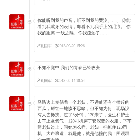
你能听到我的声音，听不到我的哭泣、、、 你能
看到我呲牙的表情，却看不到我手上的泪痕。 你
我的距离 一线之隔。你我疏远了……
孔国军
2013-09-20 15:26
不知不觉中 我们的青春已经改变……
孔国军
2013-09-14 18:54
马路边上侧躺着一个老妇，不远处还有个撞碎的
西瓜，鲜红一地惨不忍睹，但不知为何，现场没
有人去搀扶。过了5分钟，120来了，医生和护士
去车上拿氧气，120司机穿了套深蓝的衣服，下车
蹲老妇边上，问她怎么样。老妇一把抓住120司
机，大声嚷道：就是他，就是他撞的我！围观群
众一阵无语。。。