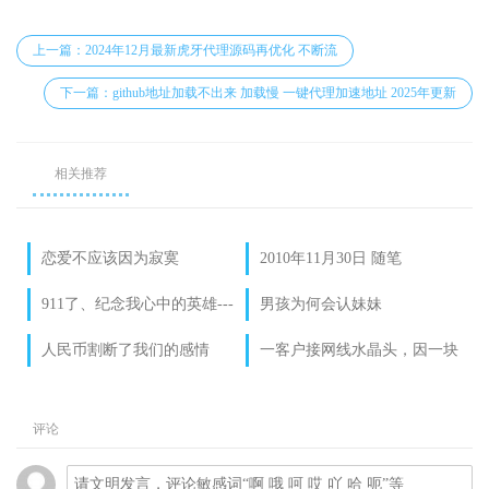
上一篇：2024年12月最新虎牙代理源码再优化 不断流
下一篇：github地址加载不出来 加载慢 一键代理加速地址 2025年更新
相关推荐
恋爱不应该因为寂寞
2010年11月30日 随笔
911了、纪念我心中的英雄---
男孩为何会认妹妹
本拉登
人民币割断了我们的感情
一客户接网线水晶头，因一块
线
钱跑别处再问价
评论