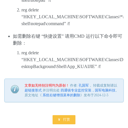
shell\notepad” /f
reg delete
“HKEY_LOCAL_MACHINE\SOFTWARE\Classes\*\
shell\notepad\command” /f
如需删除右键 “快捷设置” 请用CMD 运行以下命令即可
删除：
reg delete
“HKEY_LOCAL_MACHINE\SOFTWARE\Classes\D
esktopBackground\Shell\App_KUAIJIE” /f
文章如无特别注明均为原创！
作者:
孔国军
， 转载或复制请以
超链接形式
并注明出处
四通镇专业监控安装，国军电脑科技
。
原文地址《
系统右键增强菜单的删除
》发布于2024-12-5

打赏