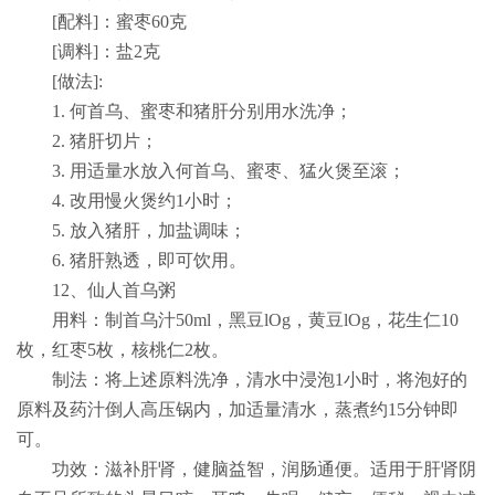
[
配料
]
：蜜枣
60
克
[
调料
]
：盐
2
克
[
做法
]:
1.
何首乌、蜜枣和猪肝分别用水洗净；
2.
猪肝切片；
3.
用适量水放入何首乌、蜜枣、猛火煲至滚；
4.
改用慢火煲约
1
小时；
5.
放入猪肝，加盐调味；
6.
猪肝熟透，即可饮用。
12
、仙人首乌粥
用料：制首乌汁
50ml
，黑豆
lOg
，黄豆
lOg
，花生仁
10
枚，红枣
5
枚，核桃仁
2
枚。
制法：将上述原料洗净，清水中浸泡
1
小时，将泡好的
原料及药汁倒人高压锅内，加适量清水，蒸煮约
15
分钟即
可。
功效：滋补肝肾，健脑益智，润肠通便。适用于肝肾阴