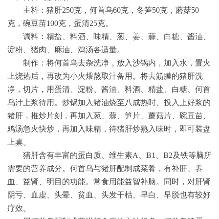
主料：猪肝
250
克，何首乌
60
克，冬笋
50
克，蘑菇
50
克，碗豆苗
100
克，蛋清
25
克。
调料：精盐、料酒、味精、葱、姜、蒜、白糖、酱油、
淀粉、猪肉、麻油、鸡汤各适量。
制作：将何首乌去杂洗净，放入沙锅内，加入水，置火
上烧热后，再改为小火煨熬取汁备用。将去筋膜的猪肝洗
净，切片，用蛋清、淀粉、酱油、料酒、精盐、白糖、何首
乌汁上浆待用。炒锅加入猪油烧至八成热时、投入上好浆的
猪肝，推炒片刻，再加入葱、蒜、笋片、蘑菇片、碗豆苗、
鸡汤急火快炒，再加入味精，待猪肝炒熟入味时，即可装盘
上桌。
猪肝含有丰富的蛋白质、维生素
A
、
B1
、
B2
及铁等脑所
需要的营养成分。何首乌与猪肝配制成菜肴，有补肝、养
血、益肾、明目的功能。常食用能益智补脑。同时，对肝肾
阴亏、血虚、头晕、贫血、头发干枯、早白、早脱也有较好
疗效。