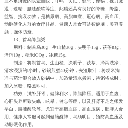
血不足所致的头晕目眩，耳鸣，失眠，健忘，便秘，视力减
退，遗精，腰膝酸软等症。此膳还具有良好的降糖、降脂、
益智、抗衰功效，是糖尿病、高脂血症、冠心病、高血压、
动脉硬化人群的食疗佳品。健康人常食可益智健脑，美容养
颜，强体防衰。
13
、首乌降脂粥
用料：制首乌
30g
，生山楂
30g
，决明子
15g
，茯苓
lOg
，
泽泻
10g
，粳米
lOOg
，冰糖
15g
。
制法：将制首乌、生山楂、决明子、茯苓、泽泻洗净，
清水浸渍约
l
小时，砂锅煎煮
40
分钟，去渣取汁；将粳米淘
净与药汁混合放入砂锅中，加适量清水煮粥，待粥将成时，
加入冰糖，略煮即可。
功效：滋补肝肾，健脾利水，降脂降压。适用于血虚，
心肝失养所致失眠，眩晕，健忘等症，以及肝肾不足之须发
早白，腰膝酸软等。尤宜于高脂血症，高血压病，肥胖人食
用。健康人常服可起到健脑醒神，乌须明目，预防高血压及
动脉硬化作用。