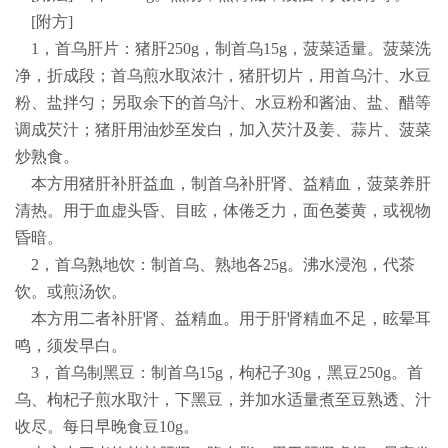
[
附方
]
1
，首乌肝片：猪肝
250g
，制首乌
15g
，菠菜适量。菠菜洗
净，折成段；首乌煎水取浓汁，猪肝切片，用首乌汁、水豆
粉、盐拌匀；另取余下的首乌汁、水豆粉和酱油、盐、醋等
调成芡汁；猪肝用油炒至发白，加入芡汁及姜、蒜片、菠菜
炒熟食。
本方用猪肝补肝益血，制首乌补肝肾、益精血，菠菜养肝
清热。用于血虚头昏、目眩，体倦乏力，面色萎黄，或视物
昏暗。
2
，首乌熟地饮：制首乌、熟地各
25g
。沸水浸泡，代茶
饮。或煎汤饮。
本方用二者补肝肾、益精血。用于肝肾精血不足，眩晕耳
鸣，须发早白。
3
，首乌制黑豆：制首乌
15g
，枸杞子
30g
，黑豆
250g
。首
乌、枸杞子煎水取汁，下黑豆，并加水适量煮至豆熟透、汁
收尽。每日早晚食豆
10g
。