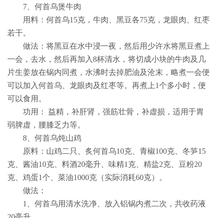
7
、何首乌煲牛肉
用料：何首乌
15
克，牛肉、黑豆各
75
克，龙眼肉、红枣
若干。
做法：将黑豆在水中浸一夜，然后用少许水将黑豆煮上
一会，去水，然后再加入
8
杯清水，将切成小块的牛肉及几
片生姜放在锅内同煮，水沸时去掉肥油及沧末，略煮一会便
可以加入何首乌、龙眼肉及红枣等。再煮上
1
个多小时，便
可以食用。
功用： 益精，补肝肾，强筋壮骨，补虚损，适用于胃
弱脾虚，腰膝乏力等。
8
、何首乌炖山鸡
原料：山鸡二只、炙何首乌
10
克、青椒
100
克、冬笋
15
克、酱油
10
克、料酒
20
毫升、味精
1
克、精盐
2
克、豆粉
20
克、鸡蛋
1
个、菜油
1000
克（实际消耗
60
克）。
做法：
1
、何首乌用清水洗净、放入铝锅内煮二次，共收药液
20
毫升。