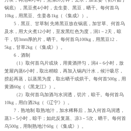
锅底），黑豆煮
4
小时，去生姜、黑豆，晒干。每何首乌
10kg
，用黑豆、生姜各
1kg
（《集成》）。
5
．黑豆、甘草制 先将黑豆放在锅底，加甘草、何首乌
及水，用大火煮
12
小时，至发黑红色为度，润
1
－
2
天，晾
干，切
3mm
厚的片，晒干。每何首乌
100kg
，用黑豆
12
．
5kg
，甘草
2kg
（《集成》）。
6
．酒制
（
1
）取何首乌片或块，用黄酒拌匀，润
4
－
6
小时，放
笼屉内蒸
6
小时，取出稍晾，再加入锅内汁水，候汁吸尽，
捞起再蒸，以蒸黑为度，取出晒干或烘干。每何首
500g
，用
黄酒
60g
（《黑龙江》）。
（
2
）取何首乌加酒与水润透，切片，晾干。每何首乌
10kg
，用白酒
2kg
（《辽宁》）。
7
．熟地制 取熟地汁，加水稀释后，加入何首乌润透，
蒸
3
－
5
小时，晾干；如此反复蒸、凉
3
－
5
次，晒干。每何首
乌
500g
，用制熟地汁
60g
（《集成》）。