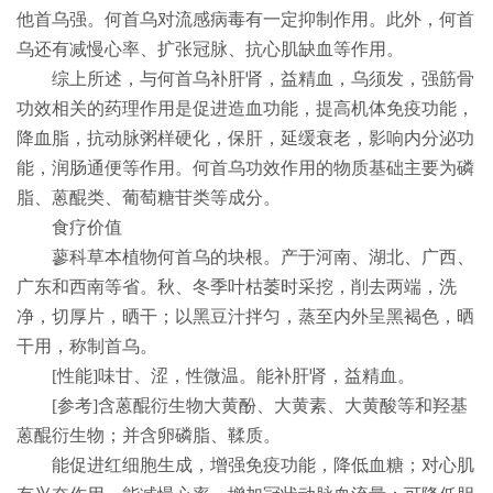
他首乌强。何首乌对流感病毒有一定抑制作用。此外，何首
乌还有减慢心率、扩张冠脉、抗心肌缺血等作用。
综上所述，与何首乌补肝肾，益精血，乌须发，强筋骨
功效相关的药理作用是促进造血功能，提高机体免疫功能，
降血脂，抗动脉粥样硬化，保肝，延缓衰老，影响内分泌功
能，润肠通便等作用。何首乌功效作用的物质基础主要为磷
脂、蒽醌类、葡萄糖苷类等成分。
食疗价值
蓼科草本植物何首乌的块根。产于河南、湖北、广西、
广东和西南等省。秋、冬季叶枯萎时采挖，削去两端，洗
净，切厚片，晒干；以黑豆汁拌匀，蒸至内外呈黑褐色，晒
干用，称制首乌。
[
性能
]
味甘、涩，性微温。能补肝肾，益精血。
[
参考
]
含蒽醌衍生物大黄酚、大黄素、大黄酸等和羟基
蒽醌衍生物；并含卵磷脂、鞣质。
能促进红细胞生成，增强免疫功能，降低血糖；对心肌