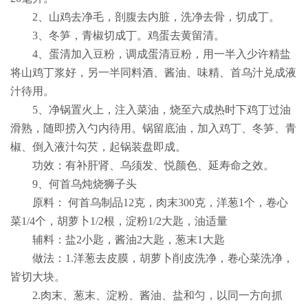
2
、山鸡去净毛，剖腹去内脏，洗净去骨，切成丁。
3
、冬笋，青椒切成丁。鸡蛋去黄留清。
4
、蛋清加入豆粉，调成蛋清豆粉，用一半入少许精盐
将山鸡丁浆好，另一半同料酒、酱油、味精、首乌汁兑成液
汁待用。
5
、净锅置火上，注入菜油，烧至六成热时下鸡丁过油
滑熟，随即捞入勺内待用。锅留底油，加入鸡丁、冬笋、青
椒、倒入液汁勾芡，起锅装盘即成。
功效：有补肝肾、乌须发、悦颜色、延寿命之效。
9
、何首乌炖烧狮子头
原料： 何首乌制品
12
克，肉末
300
克，洋葱
1
个，卷心
菜
1/4
个，胡萝卜
1/2
根，淀粉
1/2
大匙，油适量
辅料：盐
2
小匙，酱油
2
大匙，葱末
1
大匙
做法：
1.
洋葱去皮膜，胡萝卜削皮洗净，卷心菜洗净，
皆切大块。
2.
肉末、葱末、淀粉、酱油、盐和匀，以同一方向抓