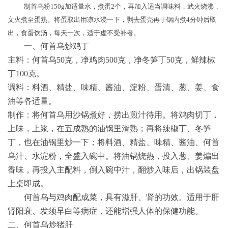
制首乌粉
150g
加适量水，煮蛋
2
个，再加入适当调味料，武火烧沸，
文火煮至蛋熟。将蛋取出用凉水浸一下，剥去蛋壳再于
锅内煮
4
分钟后取
出，食蛋饮汤，每天一次，适于虚不受补者。
一、何首乌炒鸡丁
主料：何首乌
50
克，净鸡肉
500
克，净冬笋丁
50
克，鲜辣椒
丁
100
克。
调料：料酒、精盐、味精、酱油、淀粉、蛋清、葱、姜、食
油等各适量。
制作：将何首乌用沙锅煮好，捞出煎汁待用。将鸡肉切丁，
上味，上浆，在五成熟的油锅里滑熟；再将辣椒丁、冬笋
丁，也在油锅里炒一下；将料酒、精盐、味精、酱油、何首
乌汁、水淀粉，全盛入碗中。将油锅烧热，投入葱、姜煸出
香味，再投入主配料，倒入碗中汁，翻炒入味后，出锅装盘
上桌即成。
何首乌与鸡肉配成菜，具有滋肝、肾的功效。适用于肝
肾阳衰、发须早白等病症，还能增强人体的保健功能。
二、何首乌炒猪肝