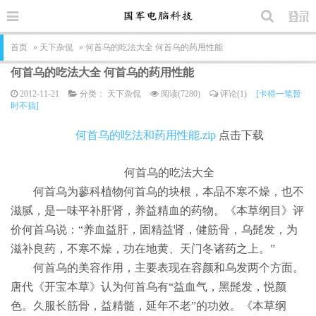
首页
»
天下杂侃
» 何首乌的吃法大全 何首乌的药用性能
何首乌的吃法大全 何首乌的药用性能
2012-11-21
分类：
天下杂侃
阅读(7280)
评论(1)
[卡得一笔暂
时不搞]
何首乌的吃法和药用性能.zip
点击下载
何首乌的吃法大全
何首乌为蓼科植物何首乌的块根，本品不寒不燥，也不
滋腻，是一味平补肝肾，养益精血的药物。《本草纲目》评
价何首乌说：“养血益肝，固精益肾，健筋骨，乌髭发，为
滋补良药，不寒不燥，功在地黄、天门冬诸药之上。”
何首乌的美容作用，主要表现在容颜和乌发两个方面。
唐代《开宝本草》认为何首乌有“益血气，黑髭发，悦颜
色。久服长筋骨，益精髓，延年不老”的功效。《本草纲