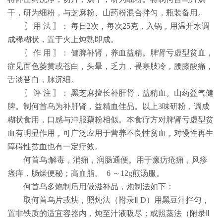
干，研为细粉，与芝麻粉、山药粉混合拌匀，瓶装备用。
〖 用 法 〗： 每日
2
次，每次
25
克，入锅，用温开水调
成稀糊状，置于火上炖熟即成。
〖 作 用 〗： 健脾补肾，养血益精。脾肾亏虚型贫血，
症见面色萎黄或苍白，头晕，乏力，畏寒肢冷，腰膝酸痛，
舌淡苔白，脉沉细。
〖 评 注 〗： 黑芝麻擅长补肝肾，益精血。山药益气健
脾。制何首乌为补肝肾，益精血佳品。以上
3
味研粉，调成
糊状食用，口感与冲服藕粉相似。本食疗方对脾肾亏虚型贫
血有明显作用，可广泛应用于营养不良性贫血，对慢性再生
障碍性贫血也有一定疗效。
何首乌
:
解毒，消痈，润肠通便。用于瘰疠疮痈，风疹
瘙痒，肠燥便秘；高血脂。
6
～
12g
煎汤服。
何首乌多炮制后用做滋补品，炮制法如下：
取何首乌片或块，照炖法（附录Ⅱ
D
）用黑豆汁拌匀，
置非铁质的适宜容器内，炖至汁液吸尽；或照蒸法（附录Ⅱ