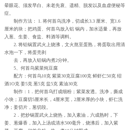
晕眼花、须发早白、未老先衰、遗精、脱发以及血虚便秘等
症。
制作方法：
1.
将何首乌洗净，切成长
3.3
厘米、宽
1.6
厘米的块；把鸡蛋、何首乌放入铝 锅内，加水适量，再放
入葱、生姜、食盐、料酒等调料。
2.
将铝锅置武火上烧沸，文火熬至蛋熟，将蛋取出用清
水泡一下，将蛋壳剥
去，再放入铝锅内煮
2
分钟。
5
、何首乌紫菜炖豆腐
配方：何首乌
10
克 紫菜
30
克豆腐
100
克 鲜虾仁
50
克 绍
酒
1O
克 姜
5
克 葱
5
克 盐
5
克 素油
30
克
制作：
1
．把何首乌打成细粉；紫菜发透。洗净，撕成
小块；豆腐切
5
厘米长，
4
厘米宽，
2
厘米厚的小块，虾仁洗
净；姜切片，葱切段。
2
．把炒锅置武火上烧热，加入素油，六成熟时，下
姜、葱爆香，加入上汤或清水
500
毫升，烧沸后，加入紫