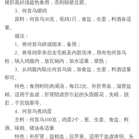
猪肝蒸好须趁热食用，否则较硬且腥。
3
、何首乌煨鸡
原料：何首乌
30
克，母鸡
1
只，食盐，生姜，料酒各适
量。
做法：
1
、将何首乌研成细末，备用；
2
、将母鸡宰杀后去毛桩及内脏洗净，用布包何首乌
粉，纳入鸡腹内，放瓦锅内，加水适量，煨熟；
3
、从鸡腹内取出何首乌袋，加食盐，生姜，料酒适量
即可。
特色：食用时吃肉渴汤，每日
2
次。补肝养血，滋肾益
精。适用于血虚，肝肾阴虚所引起的头昏眼花，失眠，脱
肛，子宫脱垂等。
4
、何首乌煮鸡蛋
主料：何首乌
100
克，鸡蛋
2
个，葱、生姜、食盐、料
酒、味精、猪油各适量
特色：补肝肾，益精血，抗早衰。适用于血虚体弱、头