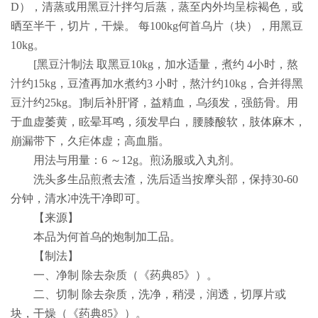
D
），清蒸或用黑豆汁拌匀后蒸，蒸至内外均呈棕褐色，或
晒至半干，切片，干燥。 每
100kg
何首乌片（块），用黑豆
10kg
。
[
黑豆汁制法 取黑豆
10kg
，加水适量，煮约
4
小时，熬
汁约
15kg
，豆渣再加水煮约
3
小时，熬汁约
10kg
，合并得黑
豆汁约
25kg
。
]
制后补肝肾，益精血，乌须发，强筋骨。用
于血虚萎黄，眩晕耳鸣，须发早白，腰膝酸软，肢体麻木，
崩漏带下，久疟体虚；高血脂。
用法与用量：
6
～
12g
。煎汤服或入丸剂。
洗头多生品煎煮去渣，洗后适当按摩头部，保持
30-60
分钟，清水冲洗干净即可。
【来源】
本品为何首乌的炮制加工品。
【制法】
一、净制 除去杂质（《药典
85
》）。
二、切制 除去杂质，洗净，稍浸，润透，切厚片或
块，干燥（《药典
85
》）。