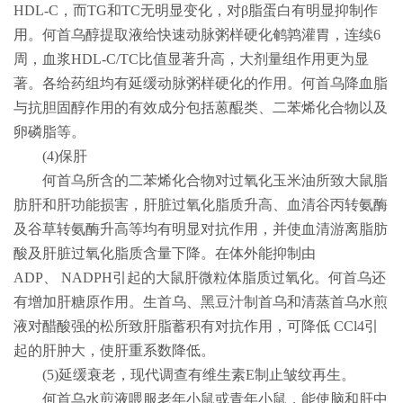
HDL-C
，而
TG
和
TC
无明显变化，对β脂蛋白有明显抑制作
用。何首乌醇提取液给快速动脉粥样硬化鹌鹑灌胃，连续
6
周，血浆
HDL-C/TC
比值显著升高，大剂量组作用更为显
著。各给药组均有延缓动脉粥样硬化的作用。何首乌降血脂
与抗胆固醇作用的有效成分包括蒽醌类、二苯烯化合物以及
卵磷脂等。
(4)
保肝
何首乌所含的二苯烯化合物对过氧化玉米油所致大鼠脂
肪肝和肝功能损害，肝脏过氧化脂质升高、血清谷丙转氨酶
及谷草转氨酶升高等均有明显对抗作用，并使血清游离脂肪
酸及肝脏过氧化脂质含量下降。在体外能抑制由
ADP
、
NADPH
引起的大鼠肝微粒体脂质过氧化。何首乌还
有增加肝糖原作用。生首乌、黑豆汁制首乌和清蒸首乌水煎
液对醋酸强的松所致肝脂蓄积有对抗作用，可降低
CCl4
引
起的肝肿大，使肝重系数降低。
(5)
延缓衰老，现代调查有维生素
E
制止皱纹再生。
何首乌水煎液喂服老年小鼠或青年小鼠，能使脑和肝中