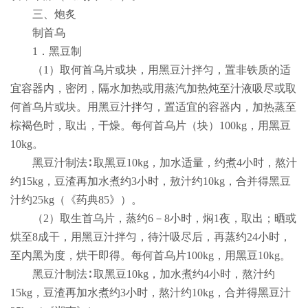
三、炮炙
制首乌
1
．黑豆制
（
1
）取何首乌片或块，用黑豆汁拌匀，置非铁质的适
宜容器内，密闭，隔水加热或用蒸汽加热炖至汁液吸尽或取
何首乌片或块。用黑豆汁拌匀，置适宜的容器内，加热蒸至
棕褐色时，取出，干燥。每何首乌片（块）
100kg
，用黑豆
10kg
。
黑豆汁制法∶ 取黑豆
10kg
，加水适量，约煮
4
小时，熬汁
约
15kg
，豆渣再加水煮约
3
小时，敖汁约
10kg
，合并得黑豆
汁约
25kg
（《药典
85
》）。
（
2
）取生首乌片，蒸约
6
－
8
小时，焖
1
夜，取出；晒或
烘至
8
成干，用黑豆汁拌匀，待汁吸尽后，再蒸约
24
小时，
至内黑为度，烘干即得。每何首乌片
100kg
，用黑豆
10kg
。
黑豆汁制法∶ 取黑豆
10kg
，加水煮约
4
小时，熬汁约
15kg
，豆渣再加水煮约
3
小时，熬汁约
10kg
，合并得黑豆汁