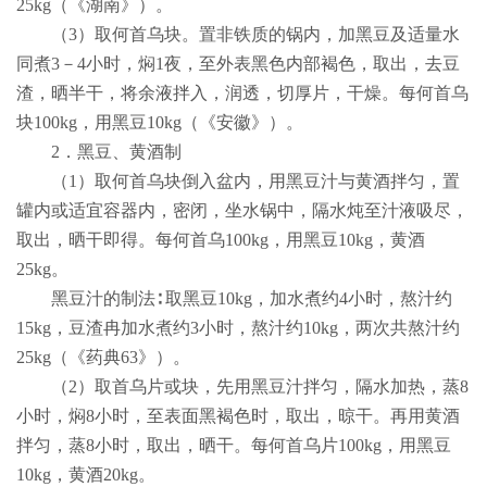
25kg
（《湖南》）。
（
3
）取何首乌块。置非铁质的锅内，加黑豆及适量水
同煮
3
－
4
小时，焖
1
夜，至外表黑色内部褐色，取出，去豆
渣，晒半干，将余液拌入，润透，切厚片，干燥。每何首乌
块
100kg
，用黑豆
10kg
（《安徽》）。
2
．黑豆、黄酒制
（
1
）取何首乌块倒入盆内，用黑豆汁与黄酒拌匀，置
罐内或适宜容器内，密闭，坐水锅中，隔水炖至汁液吸尽，
取出，晒干即得。每何首乌
100kg
，用黑豆
10kg
，黄酒
25kg
。
黑豆汁的制法∶ 取黑豆
10kg
，加水煮约
4
小时，熬汁约
15kg
，豆渣冉加水煮约
3
小时，熬汁约
10kg
，两次共熬汁约
25kg
（《药典
63
》）。
（
2
）取首乌片或块，先用黑豆汁拌匀，隔水加热，蒸
8
小时，焖
8
小时，至表面黑褐色时，取出，晾干。再用黄酒
拌匀，蒸
8
小时，取出，晒干。每何首乌片
100kg
，用黑豆
10kg
，黄酒
20kg
。