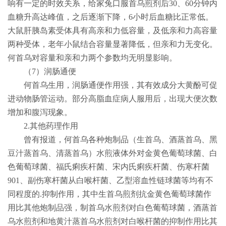
响有一定的时效关系，给家兔口服首乌煎剂后
30
、
60
分钟内
血糖升高达峰值，之后逐渐下降，
6
小时后血糖比正常低。
大鼠肝胰岛素受体具有高亲和力低容量，及低亲和力高容量
两种受体，老年小鼠结合容量显著降低，但亲和力无变化。
何首乌对容量和亲和力两个参数均无明显影响。
（
7
）润肠通便
何首乌生用，润肠通便作用强，其有效成分大黄酚可促
进动物肠管运动。部分高脂血症病人服用后，出现大便次数
增加和腹泻现象。
2.
其他药理作用
曾有报道，何首乌各种炮制品（生首乌、酒蒸首乌、黑
豆汁蒸首乌、清蒸首乌）水煎液体外对金黄色葡萄球菌、白
色葡萄球菌、福氏痢疾杆菌、宋内氏痢疾杆菌、伤寒杆菌
901
、副伤寒杆菌从白喉杆菌、乙型溶血性链球菌等均有不
同程度的
.
抑制作用，其中生首乌煎剂抗金黄色葡萄球菌作
用比其他炮制品强，制首乌水煎剂对白色葡萄球菌，酒蒸首
乌水煎剂和地黄汁蒸首乌水煎剂对白喉杆菌的抑制作用比其