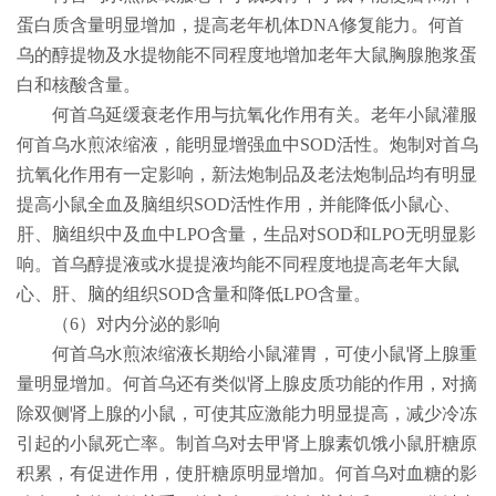
蛋白质含量明显增加，提高老年机体
DNA
修复能力。何首
乌的醇提物及水提物能不同程度地增加老年大鼠胸腺胞浆蛋
白和核酸含量。
何首乌延缓衰老作用与抗氧化作用有关。老年小鼠灌服
何首乌水煎浓缩液，能明显增强血中
SOD
活性。炮制对首乌
抗氧化作用有一定影响，新法炮制品及老法炮制品均有明显
提高小鼠全血及脑组织
SOD
活性作用，并能降低小鼠心、
肝、脑组织中及血中
LPO
含量，生品对
SOD
和
LPO
无明显影
响。首乌醇提液或水提提液均能不同程度地提高老年大鼠
心、肝、脑的组织
SOD
含量和降低
LPO
含量。
（
6
）对内分泌的影响
何首乌水煎浓缩液长期给小鼠灌胃，可使小鼠肾上腺重
量明显增加。何首乌还有类似肾上腺皮质功能的作用，对摘
除双侧肾上腺的小鼠，可使其应激能力明显提高，减少冷冻
引起的小鼠死亡率。制首乌对去甲肾上腺素饥饿小鼠肝糖原
积累，有促进作用，使肝糖原明显增加。何首乌对血糖的影