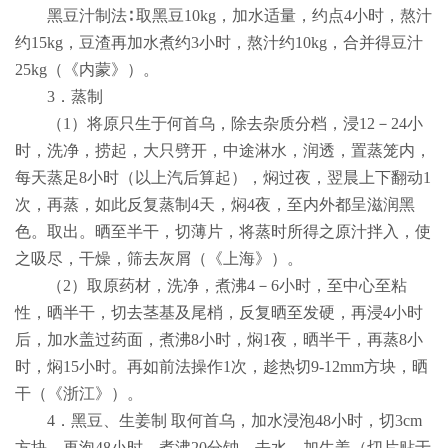
黑豆汁制法∶ 取黑豆
10kg
，加水适量，约点
4
小时，熬汁
约
15kg
，豆渣再加水煮约
3
小时，熬汁约
10kg
，合并得豆汁
25kg
（《内蒙》）。
3
．蒸制
（
1
）将原只生于何首乌，除去杂质分档，浸
12
－
24
小
时，洗净，捞起，大只劈开，中途淋水，润透，置蒸笼内，
每天蒸足
8
小时（以上汽后算起），焖过夜，翌晨上下翻动
1
次，再蒸，如此反复蒸制
4
天，焖
4
夜，至内外都呈滋润黑
色。取出。晒至半干，切薄片，将蒸时所得之原汁拌入，使
之吸尽，干燥，筛去灰屑（《上海》）。
（
2
）取原药材，洗净，煮沸
4
－
6
小时，至中心至粘
性，晒半干，切去茎基及尾梢，反复晒至发硬，再浸
4
小时
后，加水盖过药面，煮沸
8
小时，焖
1
夜，晒半干，再蒸
8
小
时，焖
15
小时。再如前法操作
1
次，趁热切
9-12mm
方块，晒
干（《浙江》）。
4
．黑豆、生姜制 取何首乌，加水浸泡
48
小时，切
3cm
方块，再泡
48
小时，煮沸
20
分钟，去水，加生姜（切片贴于