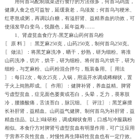
用何首乌配制成菜进行食疗的方法很多，何首乌鸡蛋，
健康人食之也可益智，延缓衰老，乌须发；何首乌与梗米、
红枣熬成粥，再调以白糖，有溢肝肾、益精养血的功效，可
使须发早白变乌，悦颜色，延年益寿
……
1、
肾虚贫血食疗方
-
黑芝麻山药何首乌粉
〖 原 料 〗： 黑芝麻
250
克，山药
250
克，制何首乌
250
克。
〖 做法〗：将黑芝麻洗净，晒干，炒熟，研为细粉。将淮
山药洗净，切片，烘干，研为细粉。将何首乌片烘干，研为
细粉，与芝麻粉、山药粉混合拌匀，瓶装备用。〖用法
〗：每日
2
次，每次
25
克，入锅，用温开水调成稀糊状，置
于火上炖熟即成。〖 作用〗：健脾补肾，养血益精。脾肾
亏虚型贫血，症见面色萎黄或苍白，头晕，乏力，畏寒肢
冷，腰膝酸痛，舌淡苔白，脉沉细。 〖 评注〗：黑芝麻擅
长补肝肾，益精血。山药益气健脾。制何首乌为补肝肾，益
精血佳品。以上
3
味研粉，调成糊状食用，口感与冲服藕粉
相似。本食疗方对脾肾亏虚型贫血有明显作用，可广泛应用
于营养不良性贫血，对慢性再生障碍性贫血也有一定疗效。