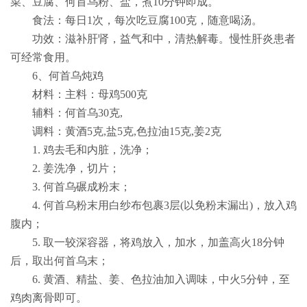
菜、豆腐、何首乌粉、盐，煮
10
分钟即成。
食法：每日
1
次，每次吃豆腐
100
克，随意喝汤。
功效：滋补肝肾，益气和中，清热解毒。慢性肝炎患者
可经常食用。
6
、何首乌炖鸡
材料：主料：母鸡
500
克
辅料：何首乌
30
克
,
调料：黄酒
5
克
,
盐
5
克
,
色拉油
15
克
,
姜
2
克
1.
鸡去毛和内脏，洗净；
2.
姜洗净，切片；
3.
何首乌碾成粉末；
4.
何首乌粉末用白纱布包裹
3
层
(
以免粉末漏出
)
，放入鸡
腹内；
5.
取一较深容器，将鸡放入，加水，加盖高火
18
分钟
后，取出何首乌末；
6.
黄酒、精盐、姜、色拉油加入调味，中火
5
分钟，至
鸡肉离骨即可。