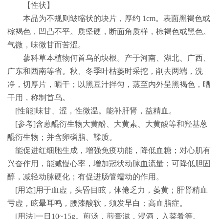
【性状】
本品为不规则皱缩状的块片，厚约
1cm
。表面黑褐色或
棕褐色，凹凸不平。质坚硬，断面角质样，棕褐色或黑色。
气微，味微甘而苦涩。
蓼科草本植物何首乌的块根。产于河南、湖北、广西、
广东和西南等省。秋、冬季叶枯萎时采挖，削去两端，洗
净，切厚片，晒干；以黑豆汁拌匀，蒸至内外呈黑褐色，晒
干用，称制首乌。
[
性能
]
味甘、涩，性微温。能补肝肾，益精血。
[
参考
]
含蒽醌衍生物大黄酚、大黄素、大黄酸等和羟基蒽
醌衍生物；并含卵磷脂、鞣质。
能促进红细胞生成，增强免疫功能，降低血糖；对心肌有
兴奋作用，能减慢心率，增加冠状动脉血流量；可降低胆固
醇，减轻动脉硬化；有促进肠管蠕动的作用。
[
用途
]
用于血虚，头昏目眩，体倦乏力，萎黄；肝肾精血
亏虚，眩晕耳鸣，腰漆酸软，须发早白；高血脂症。
[
用法
]
一日
10~15g
。煎汤，煎膏滋，浸酒，入菜肴等。