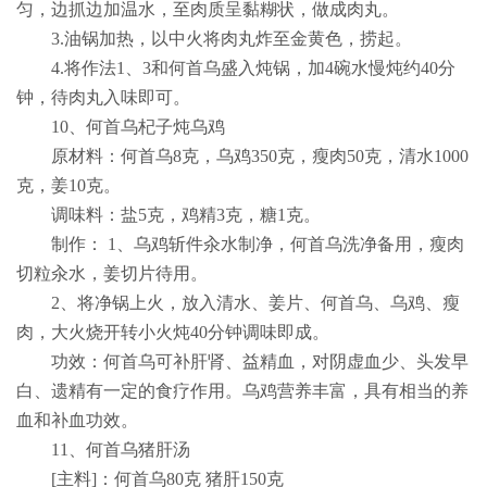
匀，边抓边加温水，至肉质呈黏糊状，做成肉丸。
3.
油锅加热，以中火将肉丸炸至金黄色，捞起。
4.
将作法
1
、
3
和何首乌盛入炖锅，加
4
碗水慢炖约
40
分
钟，待肉丸入味即可。
10
、何首乌杞子炖乌鸡
原材料：何首乌
8
克，乌鸡
350
克，瘦肉
50
克，清水
1000
克，姜
10
克。
调味料：盐
5
克，鸡精
3
克，糖
1
克。
制作：
1
、乌鸡斩件汆水制净，何首乌洗净备用，瘦肉
切粒汆水，姜切片待用。
2
、将净锅上火，放入清水、姜片、何首乌、乌鸡、瘦
肉，大火烧开转小火炖
40
分钟调味即成。
功效：何首乌可补肝肾、益精血，对阴虚血少、头发早
白、遗精有一定的食疗作用。乌鸡营养丰富，具有相当的养
血和补血功效。
11
、何首乌猪肝汤
[
主料
]
：何首乌
80
克 猪肝
150
克