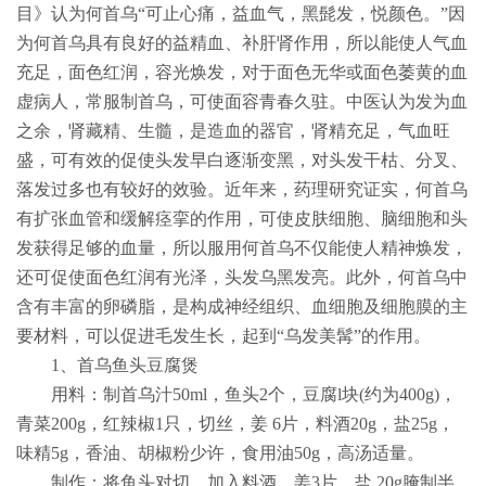
目》认为何首乌“可止心痛，益血气，黑髭发，悦颜色。”因
为何首乌具有良好的益精血、补肝肾作用，所以能使人气血
充足，面色红润，容光焕发，对于面色无华或面色萎黄的血
虚病人，常服制首乌，可使面容青春久驻。中医认为发为血
之余，肾藏精、生髓，是造血的器官，肾精充足，气血旺
盛，可有效的促使头发早白逐渐变黑，对头发干枯、分叉、
落发过多也有较好的效验。近年来，药理研究证实，何首乌
有扩张血管和缓解痉挛的作用，可使皮肤细胞、脑细胞和头
发获得足够的血量，所以服用何首乌不仅能使人精神焕发，
还可促使面色红润有光泽，头发乌黑发亮。此外，何首乌中
含有丰富的卵磷脂，是构成神经组织、血细胞及细胞膜的主
要材料，可以促进毛发生长，起到“乌发美髯”的作用。
1
、首乌鱼头豆腐煲
用料：制首乌汁
50ml
，鱼头
2
个，豆腐
l
块
(
约为
400g)
，
青菜
200g
，红辣椒
1
只，切丝，姜
6
片，料酒
20g
，盐
25g
，
味精
5g
，香油、胡椒粉少许，食用油
50g
，高汤适量。
制作：将鱼头对切，加入料酒、姜
3
片、盐
20g
腌制半