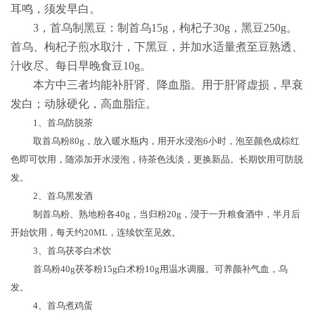
耳鸣，须发早白。
3
，首乌制黑豆：制首乌
15g
，枸杞子
30g
，黑豆
250g
。
首乌、枸杞子煎水取汁，下黑豆，并加水适量煮至豆熟透、
汁收尽。每日早晚食豆
10g
。
本方中三者均能补肝肾、降血脂。用于肝肾虚损，早衰
发白；动脉硬化，高血脂症。
1
、首乌防脱茶
取首乌粉
80g
，放入暖水瓶内，用开水浸泡
6
小时，泡至颜色成棕红
色即可饮用，随添加开水浸泡，待茶色浅淡，更换新品。长期饮用可防脱
发。
2
、首乌黑发酒
制首乌粉、熟地粉各
40g
，当归粉
20g
，浸于一升粮食酒中，半月后
开始饮用，每天约
20ML
，连续饮至见效。
3
、首乌茯苓白术饮
首乌粉
40g
茯苓粉
15g
白术粉
10g
用温水调服。可养颜补气血，乌
发。
4
、首乌煮鸡蛋