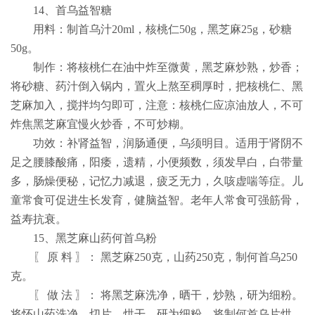
14
、首乌益智糖
用料：制首乌汁
20ml
，核桃仁
50g
，黑芝麻
25g
，砂糖
50g
。
制作：将核桃仁在油中炸至微黄，黑芝麻炒熟，炒香；
将砂糖、药汁倒入锅内，置火上熬至稠厚时，把核桃仁、黑
芝麻加入，搅拌均匀即可，注意：核桃仁应凉油放人，不可
炸焦黑芝麻宜慢火炒香，不可炒糊。
功效：补肾益智，润肠通便，乌须明目。适用于肾阴不
足之腰膝酸痛，阳痿，遗精，小便频数，须发早白，白带量
多，肠燥便秘，记忆力减退，疲乏无力，久咳虚喘等症。儿
童常食可促进生长发育，健脑益智。老年人常食可强筋骨，
益寿抗衰。
15
、黑芝麻山药何首乌粉
〖 原 料 〗： 黑芝麻
250
克，山药
250
克，制何首乌
250
克。
〖 做 法 〗： 将黑芝麻洗净，晒干，炒熟，研为细粉。
将怀山药洗净，切片，烘干，研为细粉。将制何首乌片烘