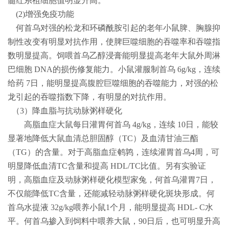
髓红系祖细胞值明显升高。
(2)
增强免疫功能
何首乌对强的松龙和环磷酰胺引起的老年小鼠脾、胸腺抑
制性改变有明显对抗作用，使脾巨噬细胞的吞噬率和吞噬指
数明显提高。饲喂首乌乙醇浸膏能明显提高老年大鼠外周淋
巴细胞
DNA
的损伤修复能力。小鼠灌服制首乌
6g/kg
，连续
给药
7
日，能明显提高腹腔巨噬细胞的吞噬能力，对强的松
龙引起的吞噬指数下降，有明显的对抗作用。
（
3
）降血脂与抗动脉粥样硬化
高脂血症大鼠每日灌胃何首乌
4g/kg
，连续
10
日，能较
显著地降低大鼠血清总胆固醇（
TC
）及血清甘油三酯
（
TG
）的含量。对于高脂血症鹌鹑，连续灌胃首乌
4
周，可
明显降低血清
TC
含量和提高
HDL/TC
比值。另有实验证
明，高脂血症及动脉粥样硬化模型家兔，何首乌灌胃
7
日，
不仅能降低
TC
含量，还能减轻动脉粥样硬化斑块形成。何
首乌水提液
32g/kg
喂养小鼠
1
个月，能明显提高
HDL- C
水
平。何首乌掺入到饲料中喂养大鼠，
90
日后，也可明显升高