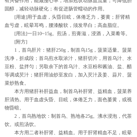
有兴奋作用，能减慢心率，增加冠状动脉血流量；可降低胆
固醇，减轻动脉硬化；有促进肠管蠕动的作用。
[
用途
]
用于血虚，头昏目眩，体倦乏力，萎黄；肝肾精
血亏虚，眩晕耳鸣，腰漆酸软，须发早白；高血脂症。
[
用法
]
一日
10~15g
。煎汤，煎膏滋，浸酒，入菜肴等。
[
附方
]
1
，首乌肝片：猪肝
250g
，制首乌
15g
，菠菜适量。菠菜
洗净，折成段；首乌煎水取浓汁，猪肝切片，用首乌汁、水
豆粉、盐拌匀；另取余下的首乌汁、水豆粉和酱油、盐、醋
等调成芡汁；猪肝用油炒至发白，加入芡汁及姜、蒜片、菠
菜炒熟食。
本方用猪肝补肝益血，制首乌补肝肾、益精血，菠菜养
肝清热。用于血虚头昏、目眩，体倦乏力，面色萎黄，或视
物昏暗。
2
，首乌熟地饮：制首乌、熟地各
25g
。沸水浸泡，代茶
饮。或煎汤饮。
本方用二者补肝肾、益精血。用于肝肾精血不足，眩晕