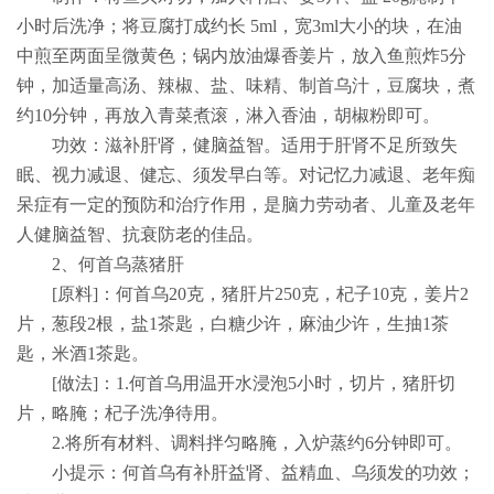
小时后洗净；将豆腐打成约长
5ml
，宽
3ml
大小的块，在油
中煎至两面呈微黄色；锅内放油爆香姜片，放入鱼煎炸
5
分
钟，加适量高汤、辣椒、盐、味精、制首乌汁，豆腐块，煮
约
10
分钟，再放入青菜煮滚，淋入香油，胡椒粉即可。
功效：滋补肝肾，健脑益智。适用于肝肾不足所致失
眠、视力减退、健忘、须发早白等。对记忆力减退、老年痴
呆症有一定的预防和治疗作用，是脑力劳动者、儿童及老年
人健脑益智、抗衰防老的佳品。
2
、何首乌蒸猪肝
[
原料
]
：何首乌
20
克，猪肝片
250
克，杞子
10
克，姜片
2
片，葱段
2
根，盐
1
茶匙，白糖少许，麻油少许，生抽
1
茶
匙，米酒
1
茶匙。
[
做法
]
：
1.
何首乌用温开水浸泡
5
小时，切片，猪肝切
片，略腌；杞子洗净待用。
2.
将所有材料、调料拌匀略腌，入炉蒸约
6
分钟即可。
小提示：何首乌有补肝益肾、益精血、乌须发的功效；