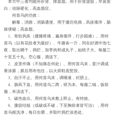
本方中三者均能补肝肾、降血脂。用于肝肾虚损，早衰发
白；动脉硬化，高血脂症。
何首乌的功效：
解毒，消痈，润肠通便。用于瘰疠疮痈，风疹瘙痒，肠
燥便秘；高血脂。
1
、骨软风疾（腰膝疼痛，遍身瘙痒，行步困难）。用何
首乌（以有花纹者为最好）、牛膝各一斤，同在好酒中泡七
夜，取出晒干，捣烂，加枣肉和成丸子，如梧子大。每服三
十至五十丸。空心服，酒送下。
2
、皮里作痛（不知痛在何处）。用何首乌末，姜汁调成
膏涂搽，搽后用布包住，以火烘鞋底熨按。
3
、自汗不止。用何首乌末，调唾液，封脐上。
4
、肠风下血。用何道乌二两，研为末。每服二钱，饭前
服，米汤送下。
5
、破伤血出。用何首乌末敷上即止。有特效。
6
、瘰疬结核（或破或不破，下至胸前者皆可治），用何
首乌根洗净，每日生嚼，并取叶捣烂涂患处。