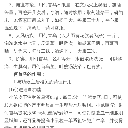
7
、痈疽毒疮。用何首乌不限量，在文武火上熬煎，加酒
等量，再煎开几次后，存酒，随时饮用；取药渣焙干，研为
末，以酒煮面调成丸子，如梧子大。每服三十丸，空心服，
温酒送下。病愈后，药可常服。
8
、大风疠疾。用何首乌（以大而有花纹者为好）一斤，
泡淘米水中七天，反复蒸、晒数次，加胡麻四两，再蒸再
晒，研为末，每服二钱，酒送下，一天服二次。
9
、疥癣。用何首乌、区叶等分，水煎浓汤洗 浴，可以解
痛、生肌肉。用何首乌茎、叶煎汤洗浴，也有效。
何首乌的作用：
1.
与功效主治相关的药理作用
(1)
促进造血功能
小鼠皮下注射首乌液
0.2g
，每日
2
次，连续给药
3
日，可使
粒系祖细胞的产率明显高于生理盐水对照组。小鼠腹腔注射
何首乌提取液
50mg/kg
连续给药
3
日，可使骨髓造血干细胞明
显增加，还可显著提高小鼠粒一单系祖细胞产生率，并使骨