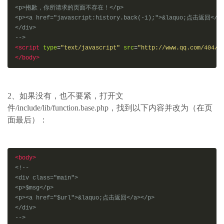
<p>抱歉，你所请求的页面不存在！</p>

<p><a href="javascript:history.back(-1);">&laquo;点击返回</a>
</div>

-->
<script
type
=
"text/javascript"
src
=
"http://www.qq.com/404/s
</body>
2、如果没有，也不要紧，打开文
件/include/lib/function.base.php，找到以下内容并改为（在页
面最后）：
<body>
<!--

<div class="main">

<p>$msg</p>

<p><a href="$url">&laquo;点击返回</a></p>

</div>

-->