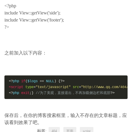
<?php
include View::getView('side');
include View::getView('footer');
?>
之前加入以下内容：
<?
php 
if
(
$logs 
==
 NULL
)
{?>
<script
type
=
"text/javascript"
src
=
"http://www.qq.com/404/s
<?
php 
exit
;}
//为了美观，直接退出，不再加载侧边栏和底部
?>
保存后，在你的博客搜索框里，输入不存在的文章标题，应
该看到效果了吧。
标签:
404
页面
script