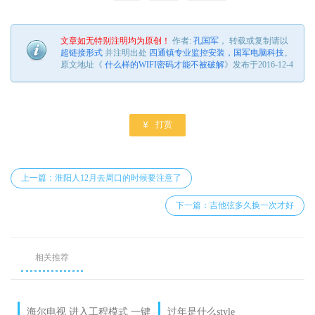
文章如无特别注明均为原创！
作者:
孔国军
， 转载或复制请以
超链接形式
并注明出处
四通镇专业监控安装，国军电脑科技
。
原文地址《
什么样的WIFI密码才能不被破解
》发布于2016-12-4

打赏
上一篇：淮阳人12月去周口的时候要注意了
下一篇：吉他弦多久换一次才好
相关推荐
海尔电视 进入工程模式 一键
过年是什么style