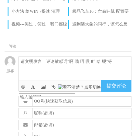
开机 无需待机
小方法 给WIN 7提速 清理
极品飞车16：亡命狂飙 配置要
WIN 7系统赘肉
求
视频---哭过，笑过，我们都经
遇到装大象的同行，该怎么反
历过（高清）
击
评论
游客
提交评论