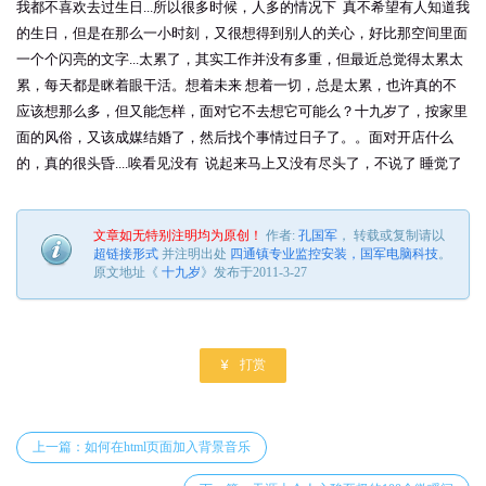
我都不喜欢去过生日...所以很多时候，人多的情况下 真不希望有人知道我
的生日，但是在那么一小时刻，又很想得到别人的关心，好比那空间里面
一个个闪亮的文字...太累了，其实工作并没有多重，但最近总觉得太累太
累，每天都是眯着眼干活。想着未来 想着一切，总是太累，也许真的不
应该想那么多，但又能怎样，面对它不去想它可能么？十九岁了，按家里
面的风俗，又该成媒结婚了，然后找个事情过日子了。。面对开店什么
的，真的很头昏....唉看见没有 说起来马上又没有尽头了，不说了 睡觉了
文章如无特别注明均为原创！
作者:
孔国军
， 转载或复制请以
超链接形式
并注明出处
四通镇专业监控安装，国军电脑科技
。
原文地址《
十九岁
》发布于2011-3-27

打赏
上一篇：如何在html页面加入背景音乐