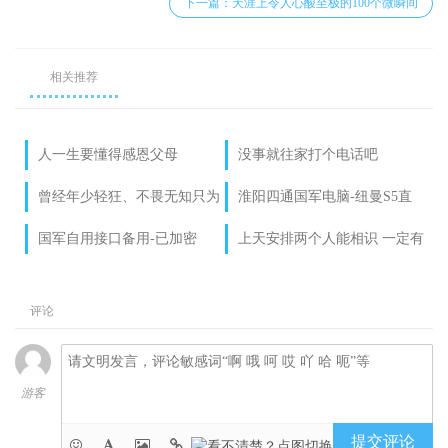
下一篇：天涯上令人心酸至极的100个微瞬间
相关推荐
人一生要懂得感恩父母
没事就往家打个电话吧
曾经年少轻狂、不畏无知只为
淮阳四通国军电脑-纽曼S5直
坚强
播声卡网红唱歌套装
国军自用接口备用-已加密
上天安排两个人能相识 一定有
他的道理
评论
游客
提交评论